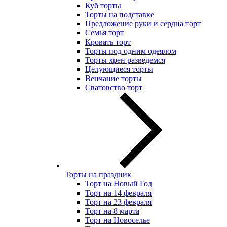
Куб торты
Торты на подставке
Предложение руки и сердца торт
Семья торт
Кровать торт
Торты под одним одеялом
Торты хрен разведемся
Целующиеся торты
Венчание торты
Сватовство торт
Торты на праздник
Торт на Новый Год
Торт на 14 февраля
Торт на 23 февраля
Торт на 8 марта
Торт на Новоселье