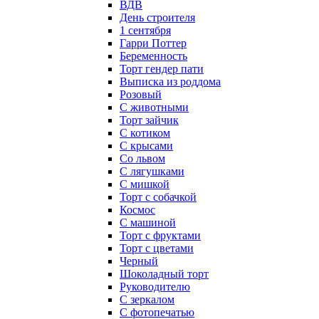
ВДВ
День строителя
1 сентября
Гарри Поттер
Беременность
Торт гендер пати
Выписка из роддома
Розовый
С животными
Торт зайчик
С котиком
С крысами
Со львом
С лягушками
С мишкой
Торт с собачкой
Космос
С машиной
Торт с фруктами
Торт с цветами
Черный
Шоколадный торт
Руководителю
С зеркалом
С фотопечатью