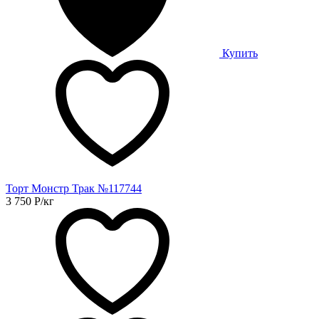
Купить
Торт Монстр Трак №117744
3 750
Р
/кг