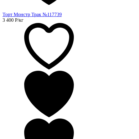
Торт Монстр Трак №117739
3 400
Р
/кг