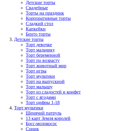
Детские торты
Свадебные
Торты на праздник
Корпоративные торты
Сладкий стол
Капкейки
Бенто торты
Детские торты
Торт девочке
Торт мальчику
Торт беременной
Торт по возрасту
Торт животный мир
Торт игры
Торт мультики
Торт на выпускной
Торт малышу
Торт из сладостей и конфет
Торт с ягодами
Торт цифры 1-18
Торт мультики
Щенячий патруль
13 карт Земля королей
Босс-молокосос
Соник