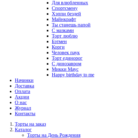
Для влюбленных
Спортсмену
Хэппи бездей
Майнкрафт
Ты станешь папой
С мазками
Торт люблю
Бэтмен
Корги
Человек паук
Торт единорог
С динозавром
Микки Маус
Happy birthday to me
Начинки
Доставка
Оплата
Акции
О нас
Журнал
Контакты
Торты на заказ
Каталог
Торты на День Рождения