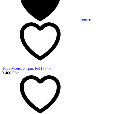
Купить
Торт Монстр Трак №117740
3 400
Р
/кг