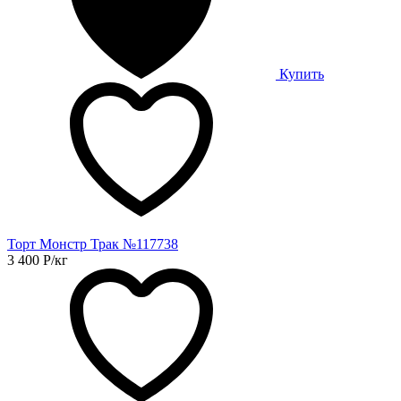
Купить
Торт Монстр Трак №117738
3 400
Р
/кг