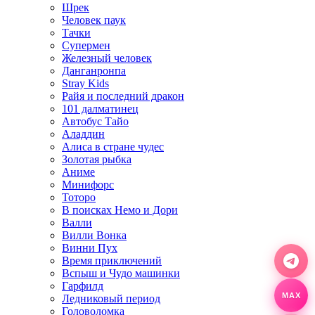
Шрек
Человек паук
Тачки
Супермен
Железный человек
Данганронпа
Stray Kids
Райя и последний дракон
101 далматинец
Автобус Тайо
Аладдин
Алиса в стране чудес
Золотая рыбка
Аниме
Минифорс
Тоторо
В поисках Немо и Дори
Валли
Вилли Вонка
Винни Пух
Время приключений
Вспыш и Чудо машинки
Гарфилд
MAX
Ледниковый период
Головоломка