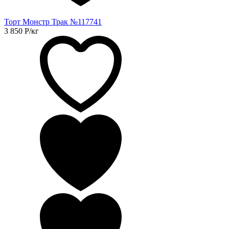
Торт Монстр Трак №117741
3 850
Р
/кг