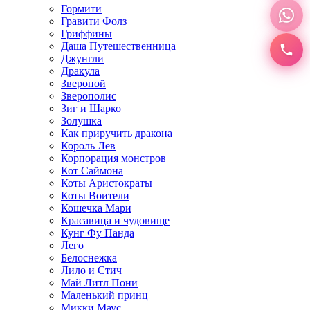
Гормити
Гравити Фолз
Гриффины
Даша Путешественница
Джунгли
Дракула
Зверопой
Зверополис
Зиг и Шарко
Золушка
Как приручить дракона
Король Лев
Корпорация монстров
Кот Саймона
Коты Аристократы
Коты Воители
Кошечка Мари
Красавица и чудовище
Кунг Фу Панда
Лего
Белоснежка
Лило и Стич
Май Литл Пони
Маленький принц
Микки Маус