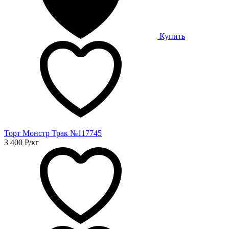
Купить
Торт Монстр Трак №117745
3 400
Р
/кг