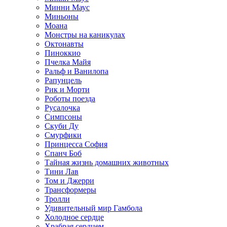
Минни Маус
Миньоны
Моана
Монстры на каникулах
Октонавты
Пиноккио
Пчелка Майя
Ральф и Ванилопа
Рапунцель
Рик и Морти
Роботы поезда
Русалочка
Симпсоны
Скуби Ду
Смурфики
Принцесса София
Спанч Боб
Тайная жизнь домашних животных
Тини Лав
Том и Джерри
Трансформеры
Тролли
Удивительный мир Гамбола
Холодное сердце
Храбрая сердцем