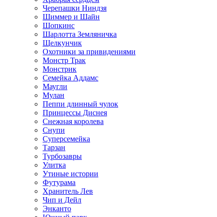
Черепашки Ниндзя
Шиммер и Шайн
Шопкинс
Шарлотта Земляничка
Щелкунчик
Охотники за привидениями
Монстр Трак
Монстрик
Семейка Аддамс
Маугли
Мулан
Пеппи длинный чулок
Принцессы Диснея
Снежная королева
Снупи
Суперсемейка
Тарзан
Турбозавры
Улитка
Утиные истории
Футурама
Хранитель Лев
Чип и Дейл
Энканто