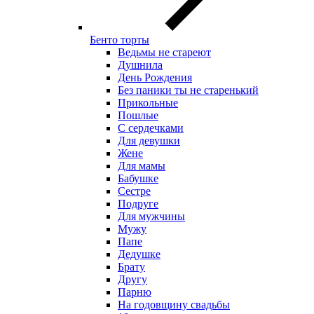
Бенто торты
Ведьмы не стареют
Душнила
День Рождения
Без паники ты не старенький
Прикольные
Пошлые
С сердечками
Для девушки
Жене
Для мамы
Бабушке
Сестре
Подруге
Для мужчины
Мужу
Папе
Дедушке
Брату
Другу
Парню
На годовщину свадьбы