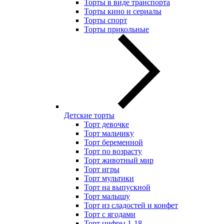
Торты в виде транспорта
Торты кино и сериалы
Торты спорт
Торты прикольные
Детские торты
Торт девочке
Торт мальчику
Торт беременной
Торт по возрасту
Торт животный мир
Торт игры
Торт мультики
Торт на выпускной
Торт малышу
Торт из сладостей и конфет
Торт с ягодами
Торт цифры 1-18