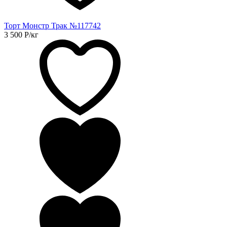
Торт Монстр Трак №117742
3 500
Р
/кг