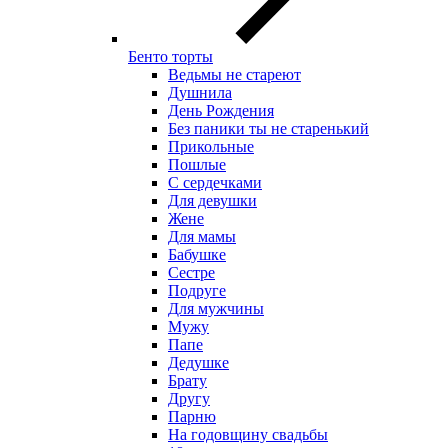
Бенто торты
Ведьмы не стареют
Душнила
День Рождения
Без паники ты не старенький
Прикольные
Пошлые
С сердечками
Для девушки
Жене
Для мамы
Бабушке
Сестре
Подруге
Для мужчины
Мужу
Папе
Дедушке
Брату
Другу
Парню
На годовщину свадьбы