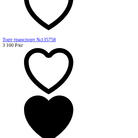
Торт транспорт №135758
3 100
Р
/кг