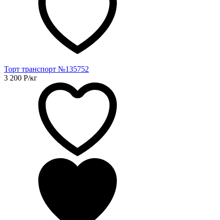
Торт транспорт №135752
3 200
Р
/кг