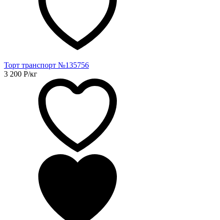
Торт транспорт №135756
3 200
Р
/кг