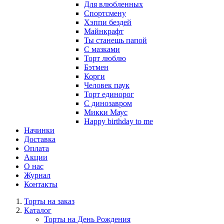
Для влюбленных
Спортсмену
Хэппи бездей
Майнкрафт
Ты станешь папой
С мазками
Торт люблю
Бэтмен
Корги
Человек паук
Торт единорог
С динозавром
Микки Маус
Happy birthday to me
Начинки
Доставка
Оплата
Акции
О нас
Журнал
Контакты
Торты на заказ
Каталог
Торты на День Рождения