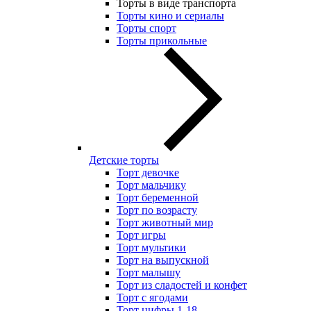
Торты в виде транспорта
Торты кино и сериалы
Торты спорт
Торты прикольные
Детские торты
Торт девочке
Торт мальчику
Торт беременной
Торт по возрасту
Торт животный мир
Торт игры
Торт мультики
Торт на выпускной
Торт малышу
Торт из сладостей и конфет
Торт с ягодами
Торт цифры 1-18