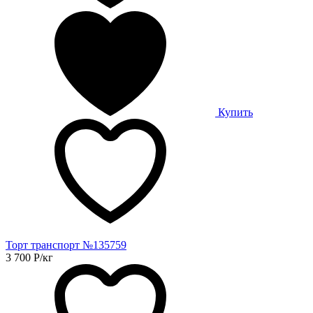
Купить
Торт транспорт №135759
3 700
Р
/кг