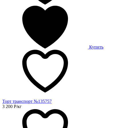
Купить
Торт транспорт №135757
3 200
Р
/кг