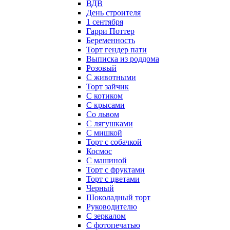
ВДВ
День строителя
1 сентября
Гарри Поттер
Беременность
Торт гендер пати
Выписка из роддома
Розовый
С животными
Торт зайчик
С котиком
С крысами
Со львом
С лягушками
С мишкой
Торт с собачкой
Космос
С машиной
Торт с фруктами
Торт с цветами
Черный
Шоколадный торт
Руководителю
С зеркалом
С фотопечатью