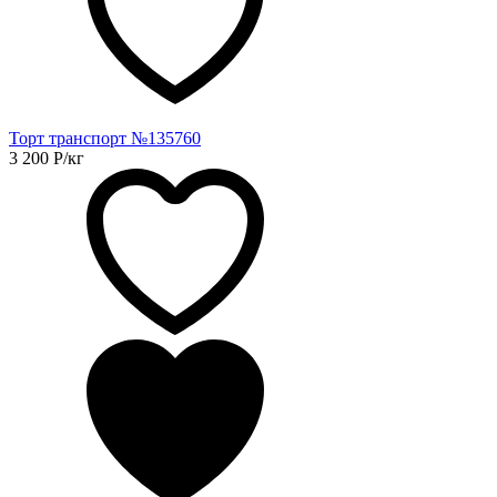
Торт транспорт №135760
3 200
Р
/кг