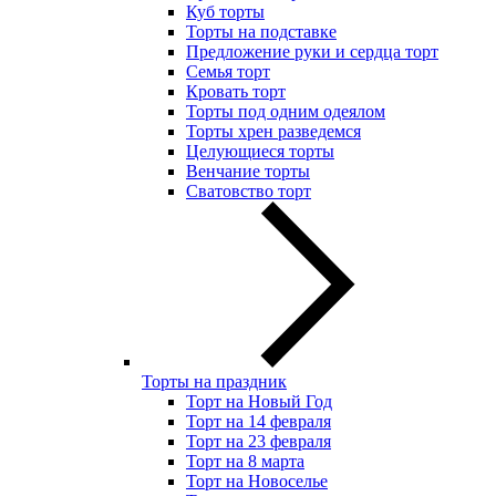
Куб торты
Торты на подставке
Предложение руки и сердца торт
Семья торт
Кровать торт
Торты под одним одеялом
Торты хрен разведемся
Целующиеся торты
Венчание торты
Сватовство торт
Торты на праздник
Торт на Новый Год
Торт на 14 февраля
Торт на 23 февраля
Торт на 8 марта
Торт на Новоселье