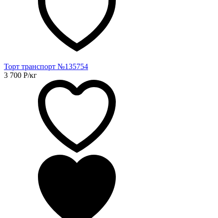
Торт транспорт №135754
3 700
Р
/кг