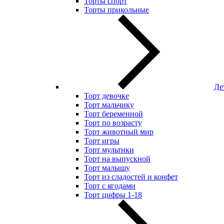
Торты спорт
Торты прикольные
Де
Торт девочке
Торт мальчику
Торт беременной
Торт по возрасту
Торт животный мир
Торт игры
Торт мультики
Торт на выпускной
Торт малышу
Торт из сладостей и конфет
Торт с ягодами
Торт цифры 1-18