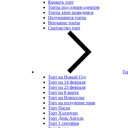
Кровать торт
Торты под одним одеялом
Торты хрен разведемся
Целующиеся торты
Венчание торты
Сватовство торт
То
Торт на Новый Год
Торт на 14 февраля
Торт на 23 февраля
Торт на 8 марта
Торт на Новоселье
Торт на получение прав
Торт Пасха
Торт Хэллоуин
Торт День Ангела
Торт 1 сентября