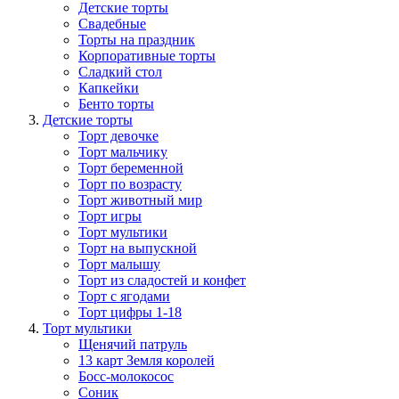
Детские торты
Свадебные
Торты на праздник
Корпоративные торты
Сладкий стол
Капкейки
Бенто торты
Детские торты
Торт девочке
Торт мальчику
Торт беременной
Торт по возрасту
Торт животный мир
Торт игры
Торт мультики
Торт на выпускной
Торт малышу
Торт из сладостей и конфет
Торт с ягодами
Торт цифры 1-18
Торт мультики
Щенячий патруль
13 карт Земля королей
Босс-молокосос
Соник