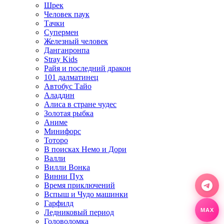
Шрек
Человек паук
Тачки
Супермен
Железный человек
Данганронпа
Stray Kids
Райя и последний дракон
101 далматинец
Автобус Тайо
Аладдин
Алиса в стране чудес
Золотая рыбка
Аниме
Минифорс
Тоторо
В поисках Немо и Дори
Валли
Вилли Вонка
Винни Пух
Время приключений
Вспыш и Чудо машинки
Гарфилд
MAX
Ледниковый период
Головоломка