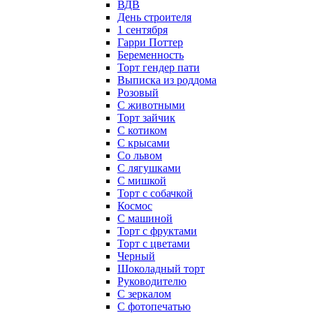
ВДВ
День строителя
1 сентября
Гарри Поттер
Беременность
Торт гендер пати
Выписка из роддома
Розовый
С животными
Торт зайчик
С котиком
С крысами
Со львом
С лягушками
С мишкой
Торт с собачкой
Космос
С машиной
Торт с фруктами
Торт с цветами
Черный
Шоколадный торт
Руководителю
С зеркалом
С фотопечатью