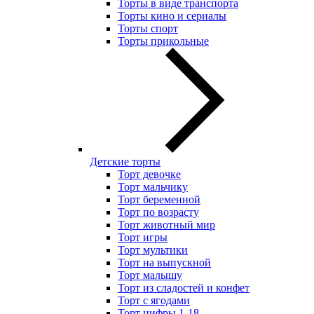
Торты в виде транспорта
Торты кино и сериалы
Торты спорт
Торты прикольные
Детские торты
Торт девочке
Торт мальчику
Торт беременной
Торт по возрасту
Торт животный мир
Торт игры
Торт мультики
Торт на выпускной
Торт малышу
Торт из сладостей и конфет
Торт с ягодами
Торт цифры 1-18