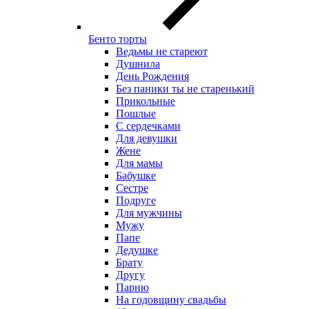
Бенто торты
Ведьмы не стареют
Душнила
День Рождения
Без паники ты не старенький
Прикольные
Пошлые
С сердечками
Для девушки
Жене
Для мамы
Бабушке
Сестре
Подруге
Для мужчины
Мужу
Папе
Дедушке
Брату
Другу
Парню
На годовщину свадьбы