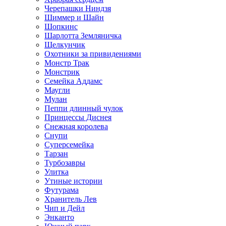
Черепашки Ниндзя
Шиммер и Шайн
Шопкинс
Шарлотта Земляничка
Щелкунчик
Охотники за привидениями
Монстр Трак
Монстрик
Семейка Аддамс
Маугли
Мулан
Пеппи длинный чулок
Принцессы Диснея
Снежная королева
Снупи
Суперсемейка
Тарзан
Турбозавры
Улитка
Утиные истории
Футурама
Хранитель Лев
Чип и Дейл
Энканто