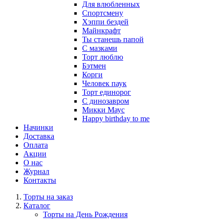
Для влюбленных
Спортсмену
Хэппи бездей
Майнкрафт
Ты станешь папой
С мазками
Торт люблю
Бэтмен
Корги
Человек паук
Торт единорог
С динозавром
Микки Маус
Happy birthday to me
Начинки
Доставка
Оплата
Акции
О нас
Журнал
Контакты
Торты на заказ
Каталог
Торты на День Рождения