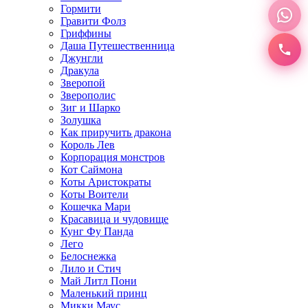
Гормити
Гравити Фолз
Гриффины
Даша Путешественница
Джунгли
Дракула
Зверопой
Зверополис
Зиг и Шарко
Золушка
Как приручить дракона
Король Лев
Корпорация монстров
Кот Саймона
Коты Аристократы
Коты Воители
Кошечка Мари
Красавица и чудовище
Кунг Фу Панда
Лего
Белоснежка
Лило и Стич
Май Литл Пони
Маленький принц
Микки Маус