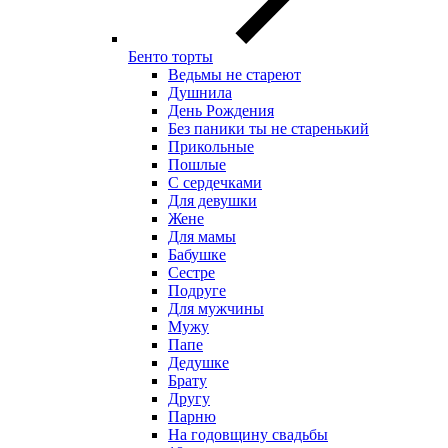
Бенто торты
Ведьмы не стареют
Душнила
День Рождения
Без паники ты не старенький
Прикольные
Пошлые
С сердечками
Для девушки
Жене
Для мамы
Бабушке
Сестре
Подруге
Для мужчины
Мужу
Папе
Дедушке
Брату
Другу
Парню
На годовщину свадьбы