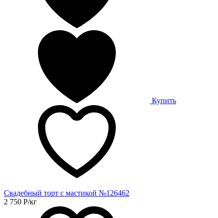
Купить
Свадебный торт с мастикой №126462
2 750
Р
/кг