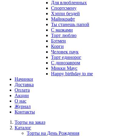
Для влюбленных
Спортсмену
Хэппи бездей
Майнкрафт
Ты станешь папой
С мазками
Торт люблю
Бэтмен
Корги
Человек паук
Торт единорог
С динозавром
Микки Маус
Happy birthday to me
Начинки
Доставка
Оплата
Акции
О нас
Журнал
Контакты
Торты на заказ
Каталог
Торты на День Рождения