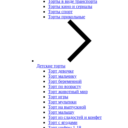
Торты в виде транспорта
Торты кино и сериалы
Торты спорт
Торты прикольные
Детские торты
Торт девочке
Торт мальчику
Торт беременной
Торт по возрасту
Торт животный мир
Торт игры
Торт мультики
Торт на выпускной
Торт малышу
Торт из сладостей и конфет
Торт с ягодами
Торт цифры 1-18