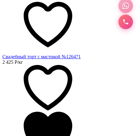
Свадебный торт с мастикой №126471
2 425
Р
/кг