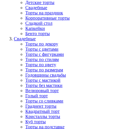
Детские торты
Свадебные
Торты на праздник
Корпоративные торты
Сладкий стол
Капкейки
Бенто торты
Свадебные
Торты по декору
Торты с цветами
Торты с фигурками
Торты по стилям
Торты по цвету
Торты по размерам
Годовщины свадьбы
Торты с мастикой
Торты без мастики
Велюровый торт
Голый торт
Торты со сливками
Градиент торты
Квадратный торт
Кристаллы торты
Куб торты
Торты на подставке