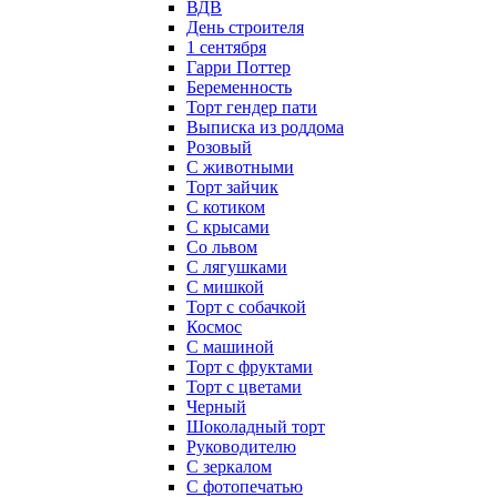
ВДВ
День строителя
1 сентября
Гарри Поттер
Беременность
Торт гендер пати
Выписка из роддома
Розовый
С животными
Торт зайчик
С котиком
С крысами
Со львом
С лягушками
С мишкой
Торт с собачкой
Космос
С машиной
Торт с фруктами
Торт с цветами
Черный
Шоколадный торт
Руководителю
С зеркалом
С фотопечатью