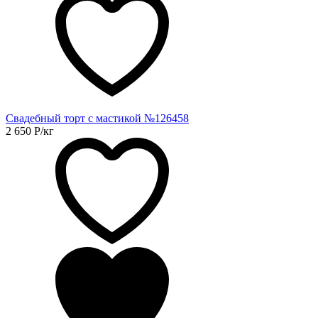
Свадебный торт с мастикой №126458
2 650
Р
/кг