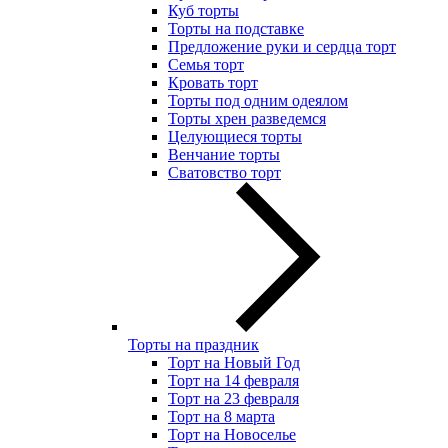
Куб торты
Торты на подставке
Предложение руки и сердца торт
Семья торт
Кровать торт
Торты под одним одеялом
Торты хрен разведемся
Целующиеся торты
Венчание торты
Сватовство торт
Торты на праздник
Торт на Новый Год
Торт на 14 февраля
Торт на 23 февраля
Торт на 8 марта
Торт на Новоселье