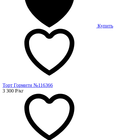
Купить
Торт Гормити №116366
3 300
Р
/кг