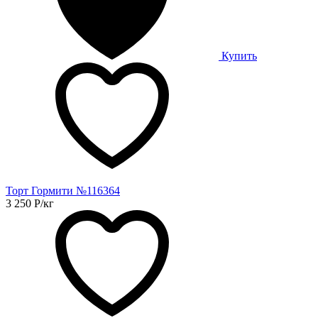
Купить
Торт Гормити №116364
3 250
Р
/кг