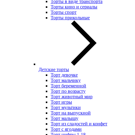
Торты в виде транспорта
Торты кино и сериалы
Торты спорт
Торты прикольные
Детские торты
Торт девочке
Торт мальчику
Торт беременной
Торт по возрасту
Торт животный мир
Торт игры
Торт мультики
Торт на выпускной
Торт малышу
Торт из сладостей и конфет
Торт с ягодами
Торт цифры 1-18