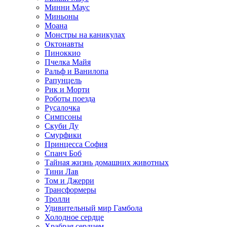
Минни Маус
Миньоны
Моана
Монстры на каникулах
Октонавты
Пиноккио
Пчелка Майя
Ральф и Ванилопа
Рапунцель
Рик и Морти
Роботы поезда
Русалочка
Симпсоны
Скуби Ду
Смурфики
Принцесса София
Спанч Боб
Тайная жизнь домашних животных
Тини Лав
Том и Джерри
Трансформеры
Тролли
Удивительный мир Гамбола
Холодное сердце
Храбрая сердцем