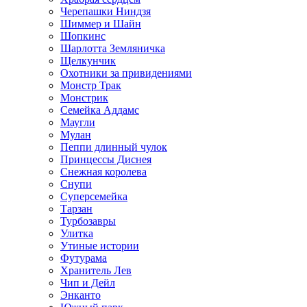
Черепашки Ниндзя
Шиммер и Шайн
Шопкинс
Шарлотта Земляничка
Щелкунчик
Охотники за привидениями
Монстр Трак
Монстрик
Семейка Аддамс
Маугли
Мулан
Пеппи длинный чулок
Принцессы Диснея
Снежная королева
Снупи
Суперсемейка
Тарзан
Турбозавры
Улитка
Утиные истории
Футурама
Хранитель Лев
Чип и Дейл
Энканто