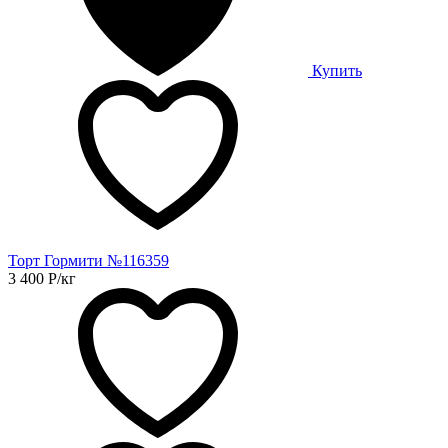
Купить
Торт Гормити №116359
3 400
Р
/кг