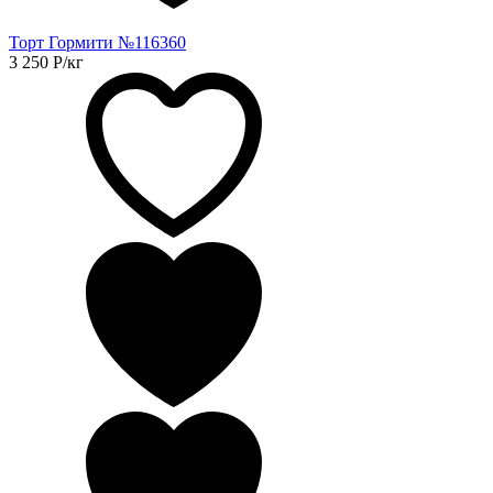
Торт Гормити №116360
3 250
Р
/кг