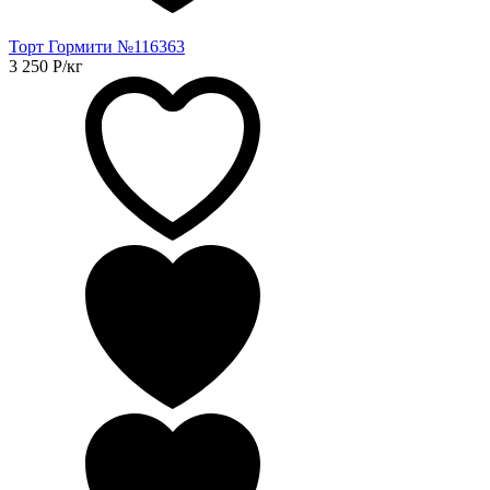
Торт Гормити №116363
3 250
Р
/кг