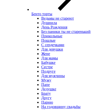
Бенто торты
Ведьмы не стареют
Душнила
День Рождения
Без паники ты не старенький
Прикольные
Пошлые
С сердечками
Для девушки
Жене
Для мамы
Бабушке
Сестре
Подруге
Для мужчины
Мужу
Папе
Дедушке
Брату
Другу
Парню
На годовщину свадьбы