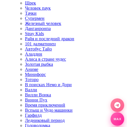
Шрек
Человек паук
Тачки
Супермен
Железный человек
Данганронпа
Stray Kids
Райя и последний дракон
101 далматинец
Автобус Тайо
Аладдин
Алиса в стране чудес
Золотая рыбка
Аниме
Минифорс
Тоторо
В поисках Немо и Дори
Валли
Вилли Вонка
Винни Пух
Время приключений
Вспыш и Чудо машинки
Гарфилд
MAX
Ледниковый период
Головоломка