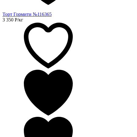
Торт Гормити №116365
3 350
Р
/кг