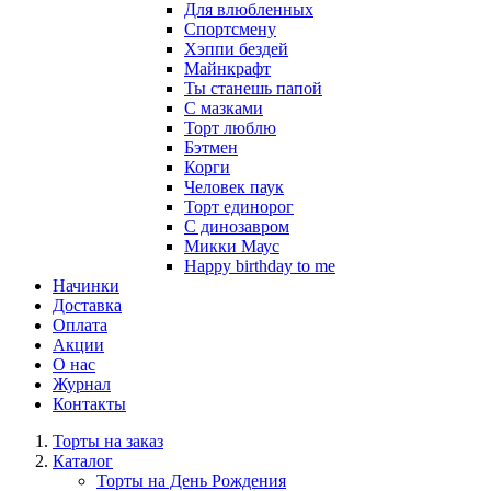
Для влюбленных
Спортсмену
Хэппи бездей
Майнкрафт
Ты станешь папой
С мазками
Торт люблю
Бэтмен
Корги
Человек паук
Торт единорог
С динозавром
Микки Маус
Happy birthday to me
Начинки
Доставка
Оплата
Акции
О нас
Журнал
Контакты
Торты на заказ
Каталог
Торты на День Рождения