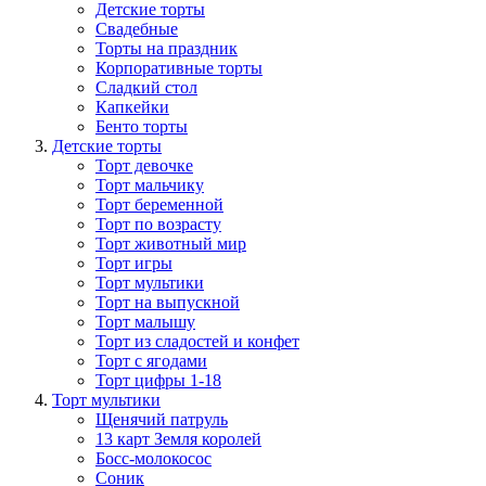
Детские торты
Свадебные
Торты на праздник
Корпоративные торты
Сладкий стол
Капкейки
Бенто торты
Детские торты
Торт девочке
Торт мальчику
Торт беременной
Торт по возрасту
Торт животный мир
Торт игры
Торт мультики
Торт на выпускной
Торт малышу
Торт из сладостей и конфет
Торт с ягодами
Торт цифры 1-18
Торт мультики
Щенячий патруль
13 карт Земля королей
Босс-молокосос
Соник