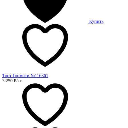
Купить
Торт Гормити №116361
3 250
Р
/кг