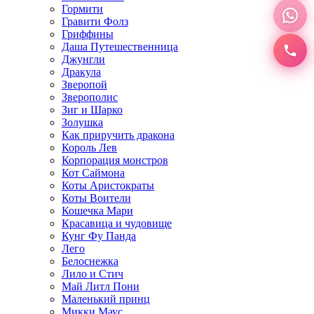
Гормити
Гравити Фолз
Гриффины
Даша Путешественница
Джунгли
Дракула
Зверопой
Зверополис
Зиг и Шарко
Золушка
Как приручить дракона
Король Лев
Корпорация монстров
Кот Саймона
Коты Аристократы
Коты Воители
Кошечка Мари
Красавица и чудовище
Кунг Фу Панда
Лего
Белоснежка
Лило и Стич
Май Литл Пони
Маленький принц
Микки Маус