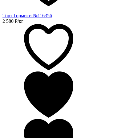
Торт Гормити №116356
2 580
Р
/кг