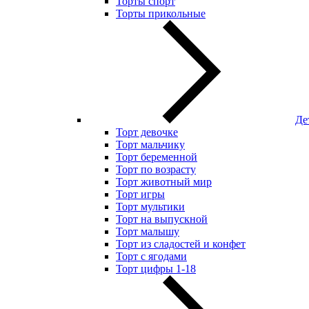
Торты спорт
Торты прикольные
Де
Торт девочке
Торт мальчику
Торт беременной
Торт по возрасту
Торт животный мир
Торт игры
Торт мультики
Торт на выпускной
Торт малышу
Торт из сладостей и конфет
Торт с ягодами
Торт цифры 1-18