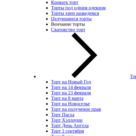
Кровать торт
Торты под одним одеялом
Торты хрен разведемся
Целующиеся торты
Венчание торты
Сватовство торт
То
Торт на Новый Год
Торт на 14 февраля
Торт на 23 февраля
Торт на 8 марта
Торт на Новоселье
Торт на получение прав
Торт Пасха
Торт Хэллоуин
Торт День Ангела
Торт 1 сентября