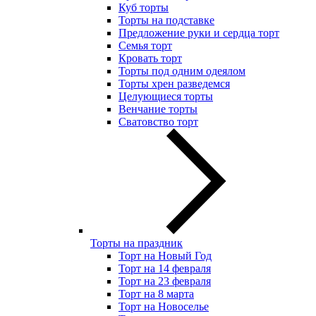
Куб торты
Торты на подставке
Предложение руки и сердца торт
Семья торт
Кровать торт
Торты под одним одеялом
Торты хрен разведемся
Целующиеся торты
Венчание торты
Сватовство торт
Торты на праздник
Торт на Новый Год
Торт на 14 февраля
Торт на 23 февраля
Торт на 8 марта
Торт на Новоселье