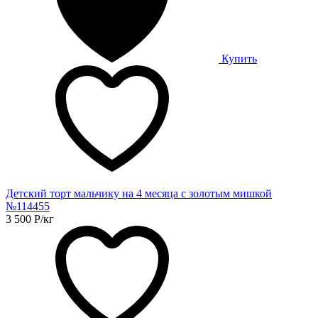
Купить
Детский торт мальчику на 4 месяца с золотым мишкой
№114455
3 500
Р
/кг