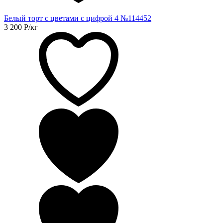
Белый торт с цветами с цифрой 4 №114452
3 200
Р
/кг