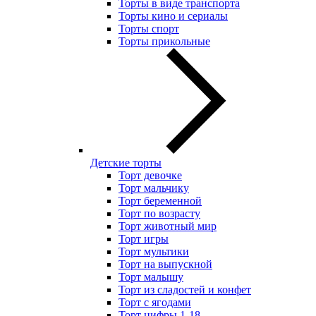
Торты в виде транспорта
Торты кино и сериалы
Торты спорт
Торты прикольные
Детские торты
Торт девочке
Торт мальчику
Торт беременной
Торт по возрасту
Торт животный мир
Торт игры
Торт мультики
Торт на выпускной
Торт малышу
Торт из сладостей и конфет
Торт с ягодами
Торт цифры 1-18