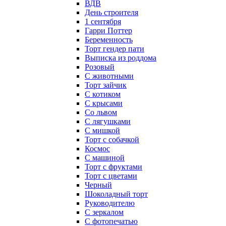
ВДВ
День строителя
1 сентября
Гарри Поттер
Беременность
Торт гендер пати
Выписка из роддома
Розовый
С животными
Торт зайчик
С котиком
С крысами
Со львом
С лягушками
С мишкой
Торт с собачкой
Космос
С машиной
Торт с фруктами
Торт с цветами
Черный
Шоколадный торт
Руководителю
С зеркалом
С фотопечатью