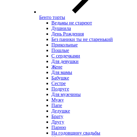
Бенто торты
Ведьмы не стареют
Душнила
День Рождения
Без паники ты не старенький
Прикольные
Пошлые
С сердечками
Для девушки
Жене
Для мамы
Бабушке
Сестре
Подруге
Для мужчины
Мужу
Папе
Дедушке
Брату
Другу
Парню
На годовщину свадьбы