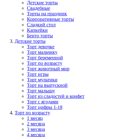
Детские торты
Свадебные
Торты на праздник
Корпоративные торты
Сладкий стол
Капкейки
Бенто торты
Детские торты
Торт девочке
Торт мальчику
Торт беременной
Торт по возрасту
Торт животный мир
Торт игры
Торт мультики
Торт на выпускной
Торт малышу
Торт из сладостей и конфет
Торт с ягодами
Торт цифры 1-18
Торт по возрасту
1 месяц
2 месяца
3 месяца
4 месяца