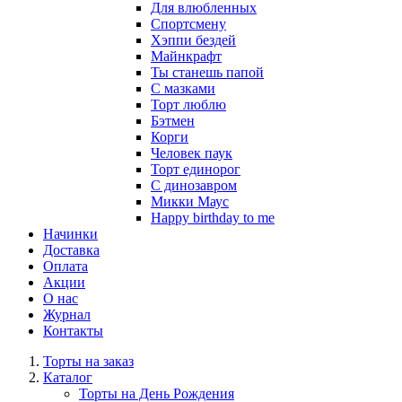
Для влюбленных
Спортсмену
Хэппи бездей
Майнкрафт
Ты станешь папой
С мазками
Торт люблю
Бэтмен
Корги
Человек паук
Торт единорог
С динозавром
Микки Маус
Happy birthday to me
Начинки
Доставка
Оплата
Акции
О нас
Журнал
Контакты
Торты на заказ
Каталог
Торты на День Рождения