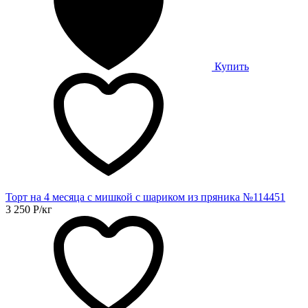
Купить
Торт на 4 месяца с мишкой с шариком из пряника №114451
3 250
Р
/кг