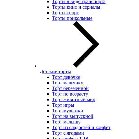
Торты в виде транспорта
Торты кино и сериалы
Торты спорт
Торты прикольные
Детские торты
Торт девочке
Торт мальчику
Торт беременной
Торт по возрасту
Торт животный мир
Торт игры
Торт мультики
Торт на выпускной
Торт малышу
Торт из сладостей и конфет
Торт с ягодами
Торт цифры 1-18