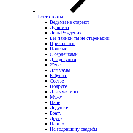
Бенто торты
Ведьмы не стареют
Душнила
День Рождения
Без паники ты не старенький
Прикольные
Пошлые
С сердечками
Для девушки
Жене
Для мамы
Бабушке
Сестре
Подруге
Для мужчины
Мужу
Папе
Дедушке
Брату
Другу
Парню
На годовщину свадьбы