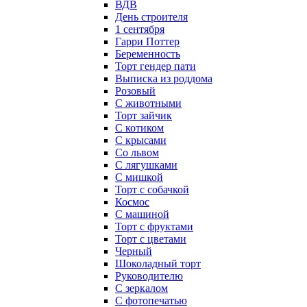
ВДВ
День строителя
1 сентября
Гарри Поттер
Беременность
Торт гендер пати
Выписка из роддома
Розовый
С животными
Торт зайчик
С котиком
С крысами
Со львом
С лягушками
С мишкой
Торт с собачкой
Космос
С машиной
Торт с фруктами
Торт с цветами
Черный
Шоколадный торт
Руководителю
С зеркалом
С фотопечатью