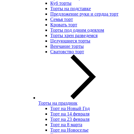
Куб торты
Торты на подставке
Предложение руки и сердца торт
Семья торт
Кровать торт
Торты под одним одеялом
Торты хрен разведемся
Целующиеся торты
Венчание торты
Сватовство торт
Торты на праздник
Торт на Новый Год
Торт на 14 февраля
Торт на 23 февраля
Торт на 8 марта
Торт на Новоселье