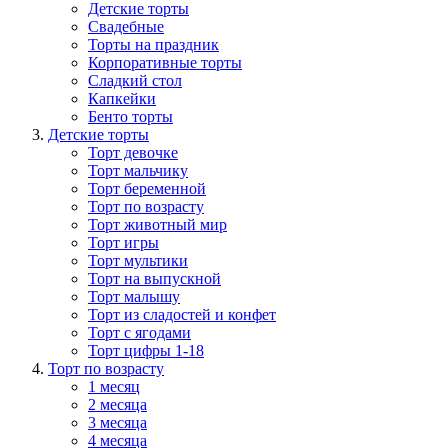
Детские торты
Свадебные
Торты на праздник
Корпоративные торты
Сладкий стол
Капкейки
Бенто торты
Детские торты
Торт девочке
Торт мальчику
Торт беременной
Торт по возрасту
Торт животный мир
Торт игры
Торт мультики
Торт на выпускной
Торт малышу
Торт из сладостей и конфет
Торт с ягодами
Торт цифры 1-18
Торт по возрасту
1 месяц
2 месяца
3 месяца
4 месяца