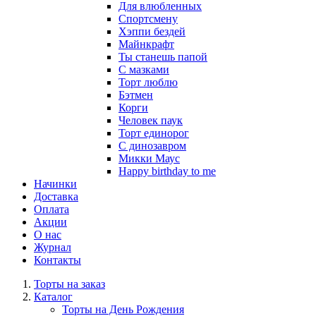
Для влюбленных
Спортсмену
Хэппи бездей
Майнкрафт
Ты станешь папой
С мазками
Торт люблю
Бэтмен
Корги
Человек паук
Торт единорог
С динозавром
Микки Маус
Happy birthday to me
Начинки
Доставка
Оплата
Акции
О нас
Журнал
Контакты
Торты на заказ
Каталог
Торты на День Рождения