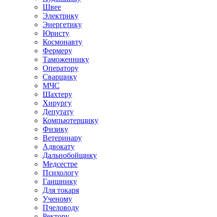
Швее
Электрику
Энергетику
Юристу
Космонавту
Фермеру
Таможеннику
Оператору
Сварщику
МЧС
Шахтеру
Хирургу
Депутату
Компьютерщику
Физику
Ветеринару
Адвокату
Дальнобойщику
Медсестре
Психологу
Гаишнику
Для токаря
Ученому
Пчеловоду
Ректору