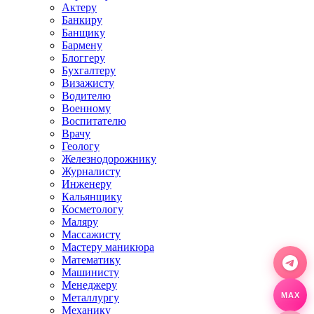
Актеру
Банкиру
Банщику
Бармену
Блоггеру
Бухгалтеру
Визажисту
Водителю
Военному
Воспитателю
Врачу
Геологу
Железнодорожнику
Журналисту
Инженеру
Кальянщику
Косметологу
Маляру
Массажисту
Мастеру маникюра
Математику
Машинисту
Менеджеру
Металлургу
MAX
Механику