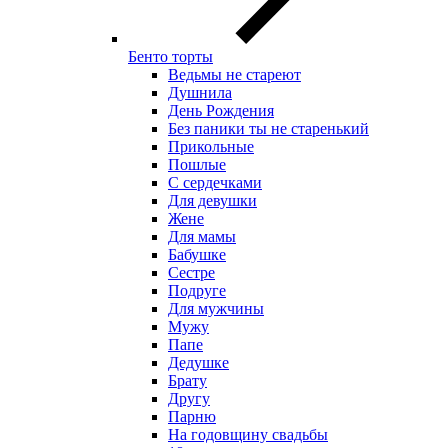
Бенто торты
Ведьмы не стареют
Душнила
День Рождения
Без паники ты не старенький
Прикольные
Пошлые
С сердечками
Для девушки
Жене
Для мамы
Бабушке
Сестре
Подруге
Для мужчины
Мужу
Папе
Дедушке
Брату
Другу
Парню
На годовщину свадьбы