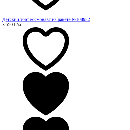
Детский торт космонавт на ракете №108982
3 550
Р
/кг