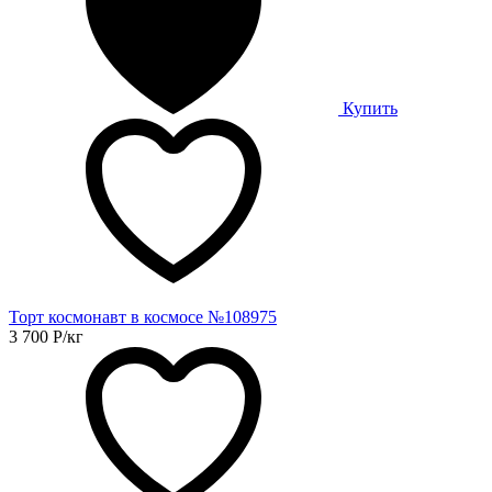
Купить
Торт космонавт в космосе №108975
3 700
Р
/кг