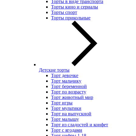
Торты в виде транспорта
Торты кино и сериалы
Торты спорт
Торты прикольные
Детские торты
Торт девочке
Торт мальчику
Торт беременной
Торт по возрасту
Торт животный мир
Торт игры
Торт мультики
Торт на выпускной
Торт малышу
Торт из сладостей и конфет
Торт с ягодами
Торт цифры 1-18