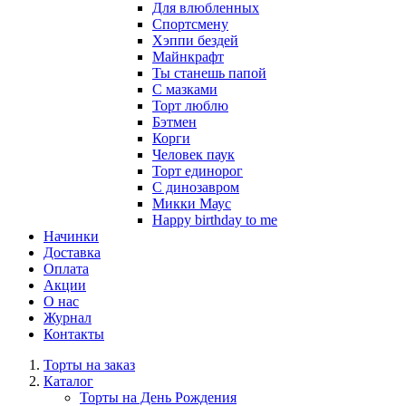
Для влюбленных
Спортсмену
Хэппи бездей
Майнкрафт
Ты станешь папой
С мазками
Торт люблю
Бэтмен
Корги
Человек паук
Торт единорог
С динозавром
Микки Маус
Happy birthday to me
Начинки
Доставка
Оплата
Акции
О нас
Журнал
Контакты
Торты на заказ
Каталог
Торты на День Рождения