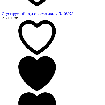
Двухъярусный торт с космонавтом №108978
2 600
Р
/кг