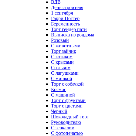
ВДВ
День строителя
1 сентября
Гарри Поттер
Беременность
Торт гендер пати
Выписка из роддома
Розовый
С животными
Торт зайчик
С котиком
С крысами
Со львом
С лягушками
С мишкой
Торт с собачкой
Космос
С машиной
Торт с фруктами
Торт с цветами
Черный
Шоколадный торт
Руководителю
С зеркалом
С фотопечатью