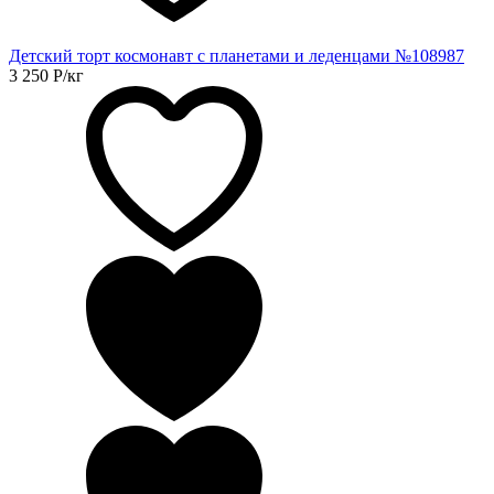
Детский торт космонавт с планетами и леденцами №108987
3 250
Р
/кг