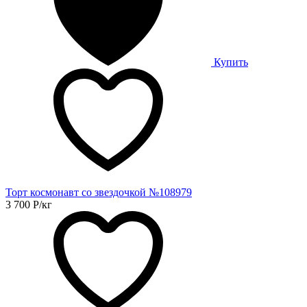
Купить
Торт космонавт со звездочкой №108979
3 700
Р
/кг