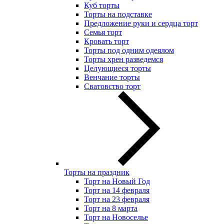
Куб торты
Торты на подставке
Предложение руки и сердца торт
Семья торт
Кровать торт
Торты под одним одеялом
Торты хрен разведемся
Целующиеся торты
Венчание торты
Сватовство торт
Торты на праздник
Торт на Новый Год
Торт на 14 февраля
Торт на 23 февраля
Торт на 8 марта
Торт на Новоселье