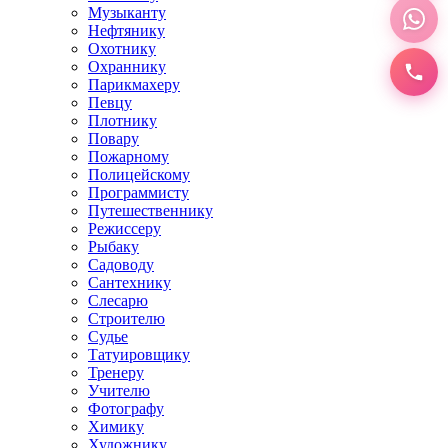
Музыканту
Нефтянику
Охотнику
Охраннику
Парикмахеру
Певцу
Плотнику
Повару
Пожарному
Полицейскому
Программисту
Путешественнику
Режиссеру
Рыбаку
Садоводу
Сантехнику
Слесарю
Строителю
Судье
Татуировщику
Тренеру
Учителю
Фотографу
Химику
Художнику