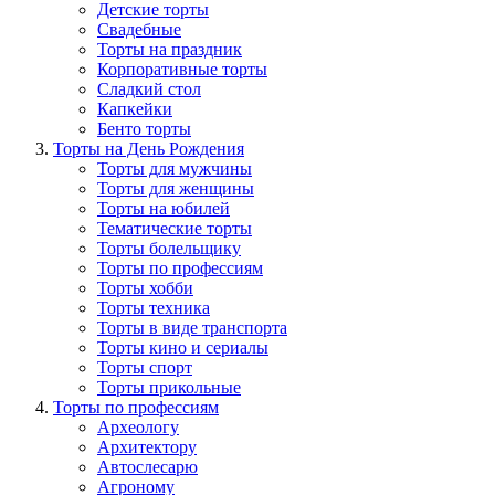
Детские торты
Свадебные
Торты на праздник
Корпоративные торты
Сладкий стол
Капкейки
Бенто торты
Торты на День Рождения
Торты для мужчины
Торты для женщины
Торты на юбилей
Тематические торты
Торты болельщику
Торты по профессиям
Торты хобби
Торты техника
Торты в виде транспорта
Торты кино и сериалы
Торты спорт
Торты прикольные
Торты по профессиям
Археологу
Архитектору
Автослесарю
Агроному