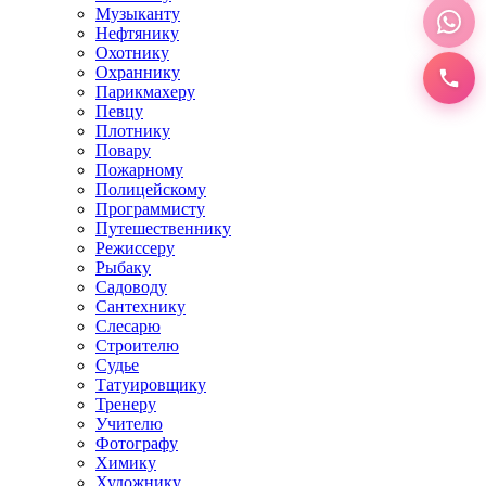
Музыканту
Нефтянику
Охотнику
Охраннику
Парикмахеру
Певцу
Плотнику
Повару
Пожарному
Полицейскому
Программисту
Путешественнику
Режиссеру
Рыбаку
Садоводу
Сантехнику
Слесарю
Строителю
Судье
Татуировщику
Тренеру
Учителю
Фотографу
Химику
Художнику