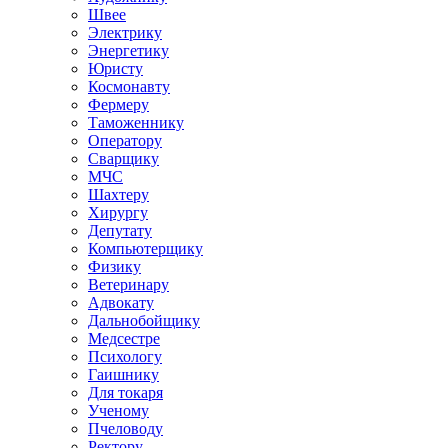
Швее
Электрику
Энергетику
Юристу
Космонавту
Фермеру
Таможеннику
Оператору
Сварщику
МЧС
Шахтеру
Хирургу
Депутату
Компьютерщику
Физику
Ветеринару
Адвокату
Дальнобойщику
Медсестре
Психологу
Гаишнику
Для токаря
Ученому
Пчеловоду
Ректору