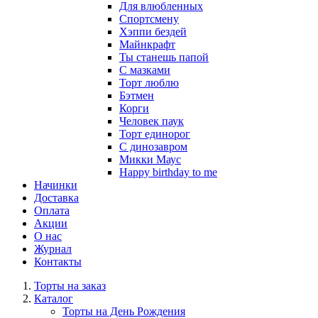
Для влюбленных
Спортсмену
Хэппи бездей
Майнкрафт
Ты станешь папой
С мазками
Торт люблю
Бэтмен
Корги
Человек паук
Торт единорог
С динозавром
Микки Маус
Happy birthday to me
Начинки
Доставка
Оплата
Акции
О нас
Журнал
Контакты
Торты на заказ
Каталог
Торты на День Рождения