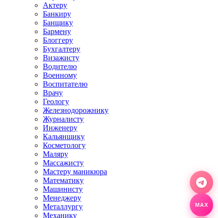
Актеру
Банкиру
Банщику
Бармену
Блоггеру
Бухгалтеру
Визажисту
Водителю
Военному
Воспитателю
Врачу
Геологу
Железнодорожнику
Журналисту
Инженеру
Кальянщику
Косметологу
Маляру
Массажисту
Мастеру маникюра
Математику
Машинисту
Менеджеру
Металлургу
MAX
Механику