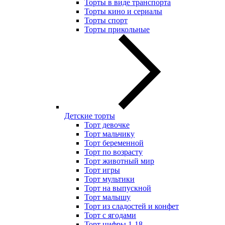
Торты в виде транспорта
Торты кино и сериалы
Торты спорт
Торты прикольные
Детские торты
Торт девочке
Торт мальчику
Торт беременной
Торт по возрасту
Торт животный мир
Торт игры
Торт мультики
Торт на выпускной
Торт малышу
Торт из сладостей и конфет
Торт с ягодами
Торт цифры 1-18