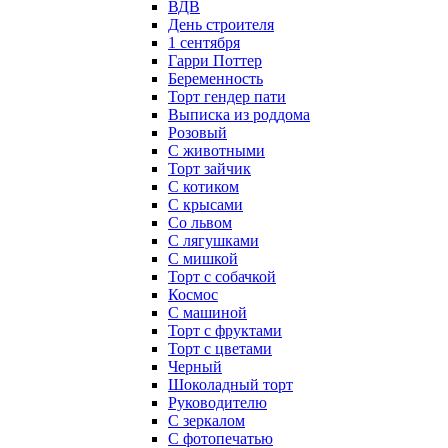
ВДВ
День строителя
1 сентября
Гарри Поттер
Беременность
Торт гендер пати
Выписка из роддома
Розовый
С животными
Торт зайчик
С котиком
С крысами
Со львом
С лягушками
С мишкой
Торт с собачкой
Космос
С машиной
Торт с фруктами
Торт с цветами
Черный
Шоколадный торт
Руководителю
С зеркалом
С фотопечатью