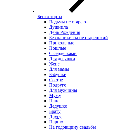
Бенто торты
Ведьмы не стареют
Душнила
День Рождения
Без паники ты не старенький
Прикольные
Пошлые
С сердечками
Для девушки
Жене
Для мамы
Бабушке
Сестре
Подруге
Для мужчины
Мужу
Папе
Дедушке
Брату
Другу
Парню
На годовщину свадьбы