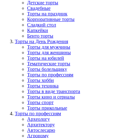
Детские торты
Свадебные
Торты на праздник
Корпоративные торты
Сладкий стол
Капкейки
Бенто торты
Торты на День Рождения
Торты для мужчины
Торты для женщины
Торты на юбилей
Тематические торты
Торты болельщику
Торты по профессиям
Торты хобби
Торты техника
Торты в виде транспорта
Торты кино и сериалы
Торты спорт
Торты прикольные
Торты по профессиям
Археологу
Архитектору
Автослесарю
Агроному