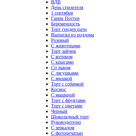
ВДВ
День строителя
1 сентября
Гарри Поттер
Беременность
Торт гендер пати
Выписка из роддома
Розовый
С животными
Торт зайчик
С котиком
С крысами
Со львом
С лягушками
С мишкой
Торт с собачкой
Космос
С машиной
Торт с фруктами
Торт с цветами
Черный
Шоколадный торт
Руководителю
С зеркалом
С фотопечатью