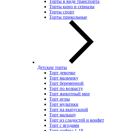
Торты в виде транспорта
Торты кино и сериалы
Торты спорт
Торты прикольные
Детские торты
Торт девочке
Торт мальчику
Торт беременной
Торт по возрасту
Торт животный мир
Торт игры
Торт мультики
Торт на выпускной
Торт малышу
Торт из сладостей и конфет
Торт с ягодами
Торт цифры 1-18