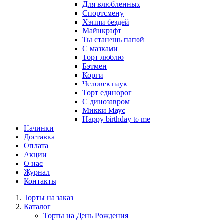
Для влюбленных
Спортсмену
Хэппи бездей
Майнкрафт
Ты станешь папой
С мазками
Торт люблю
Бэтмен
Корги
Человек паук
Торт единорог
С динозавром
Микки Маус
Happy birthday to me
Начинки
Доставка
Оплата
Акции
О нас
Журнал
Контакты
Торты на заказ
Каталог
Торты на День Рождения