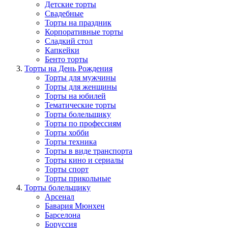
Детские торты
Свадебные
Торты на праздник
Корпоративные торты
Сладкий стол
Капкейки
Бенто торты
Торты на День Рождения
Торты для мужчины
Торты для женщины
Торты на юбилей
Тематические торты
Торты болельщику
Торты по профессиям
Торты хобби
Торты техника
Торты в виде транспорта
Торты кино и сериалы
Торты спорт
Торты прикольные
Торты болельщику
Арсенал
Бавария Мюнхен
Барселона
Боруссия