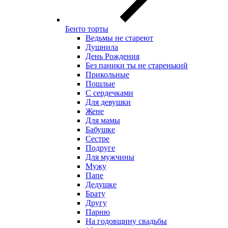
Бенто торты
Ведьмы не стареют
Душнила
День Рождения
Без паники ты не старенький
Прикольные
Пошлые
С сердечками
Для девушки
Жене
Для мамы
Бабушке
Сестре
Подруге
Для мужчины
Мужу
Папе
Дедушке
Брату
Другу
Парню
На годовщину свадьбы