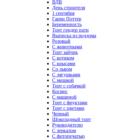
ВДВ
День строителя
1 сентября
Гарри Поттер
Беременность
Торт гендер пати
Выписка из роддома
Розовый
С животными
Торт зайчик
С котиком
С крысами
Со львом
С лягушками
С мишкой
Торт с собачкой
Космос
С машиной
Торт с фруктами
Торт с цветами
Черный
Шоколадный торт
Руководителю
С зеркалом
С фотопечатью