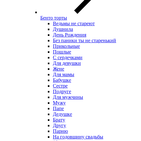
Бенто торты
Ведьмы не стареют
Душнила
День Рождения
Без паники ты не старенький
Прикольные
Пошлые
С сердечками
Для девушки
Жене
Для мамы
Бабушке
Сестре
Подруге
Для мужчины
Мужу
Папе
Дедушке
Брату
Другу
Парню
На годовщину свадьбы