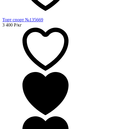
Торт спорт №135669
3 400
Р
/кг