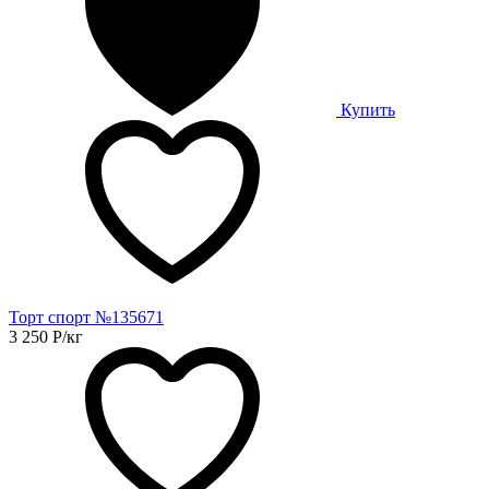
Купить
Торт спорт №135671
3 250
Р
/кг