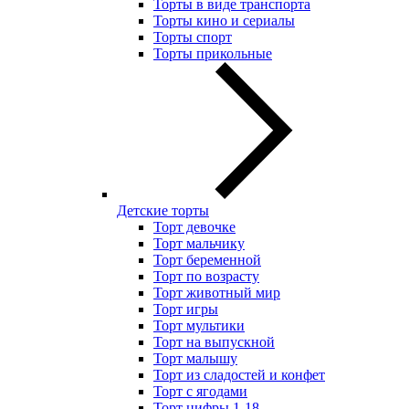
Торты в виде транспорта
Торты кино и сериалы
Торты спорт
Торты прикольные
Детские торты
Торт девочке
Торт мальчику
Торт беременной
Торт по возрасту
Торт животный мир
Торт игры
Торт мультики
Торт на выпускной
Торт малышу
Торт из сладостей и конфет
Торт с ягодами
Торт цифры 1-18