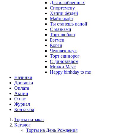
Для влюбленных
Спортсмену
Хэппи бездей
Майнкрафт
Ты станешь папой
С мазками
Торт люблю
Бэтмен
Корги
Человек паук
Торт единорог
С динозавром
Микки Маус
Happy birthday to me
Начинки
Доставка
Оплата
Акции
О нас
Журнал
Контакты
Торты на заказ
Каталог
Торты на День Рождения