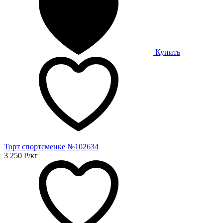
Купить
Торт спортсменке №102634
3 250
Р
/кг