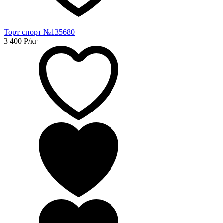
Торт спорт №135680
3 400
Р
/кг