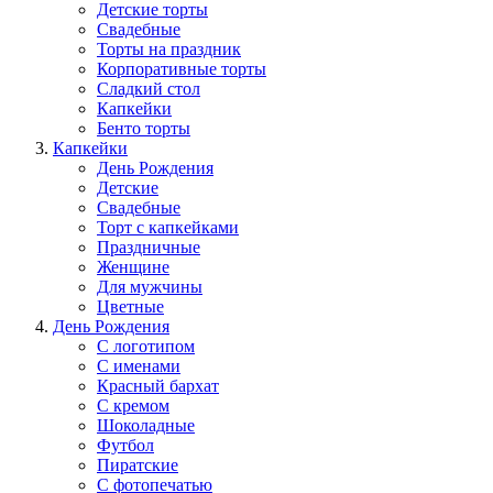
Детские торты
Свадебные
Торты на праздник
Корпоративные торты
Сладкий стол
Капкейки
Бенто торты
Капкейки
День Рождения
Детские
Свадебные
Торт с капкейками
Праздничные
Женщине
Для мужчины
Цветные
День Рождения
С логотипом
С именами
Красный бархат
С кремом
Шоколадные
Футбол
Пиратские
С фотопечатью