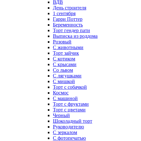
ВДВ
День строителя
1 сентября
Гарри Поттер
Беременность
Торт гендер пати
Выписка из роддома
Розовый
С животными
Торт зайчик
С котиком
С крысами
Со львом
С лягушками
С мишкой
Торт с собачкой
Космос
С машиной
Торт с фруктами
Торт с цветами
Черный
Шоколадный торт
Руководителю
С зеркалом
С фотопечатью