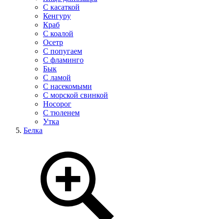
С касаткой
Кенгуру
Краб
С коалой
Осетр
С попугаем
С фламинго
Бык
С ламой
С насекомыми
С морской свинкой
Носорог
С тюленем
Утка
Белка