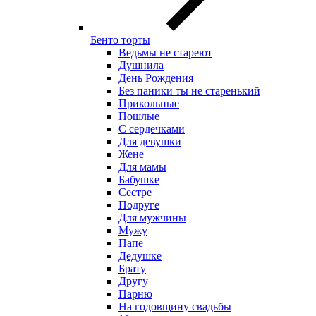
Бенто торты
Ведьмы не стареют
Душнила
День Рождения
Без паники ты не старенький
Прикольные
Пошлые
С сердечками
Для девушки
Жене
Для мамы
Бабушке
Сестре
Подруге
Для мужчины
Мужу
Папе
Дедушке
Брату
Другу
Парню
На годовщину свадьбы