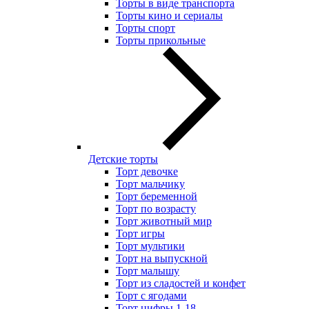
Торты в виде транспорта
Торты кино и сериалы
Торты спорт
Торты прикольные
Детские торты
Торт девочке
Торт мальчику
Торт беременной
Торт по возрасту
Торт животный мир
Торт игры
Торт мультики
Торт на выпускной
Торт малышу
Торт из сладостей и конфет
Торт с ягодами
Торт цифры 1-18