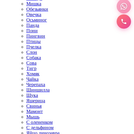
Мишка
Обезьянки
Овечка
Осьминог
Панда
Пони
Пингвин
Птицы
Пчелка
Слон
Собака
Сова
Тигр
Хомяк
Чайка
Черепаха
Шиншилла
Щука
Ящерица
Свинья
Мамонт
Мышь
С олененком
С дельфином
Яйцо динозавра