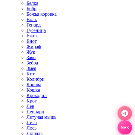
Белка
Бобр
Божья коровка
Волк
Гепард
Гусеница
Ежик
Енот
Жираф
Жук
Заяц
Зебра
Змея
Кит
Колибри
Корова
Кошка
Крокодил
Крот
Лев
Леопард
Летучая мышь
Лиса
Лось
MAX
Лошадь