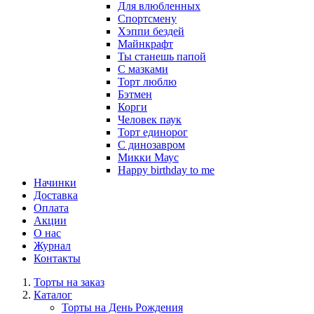
Для влюбленных
Спортсмену
Хэппи бездей
Майнкрафт
Ты станешь папой
С мазками
Торт люблю
Бэтмен
Корги
Человек паук
Торт единорог
С динозавром
Микки Маус
Happy birthday to me
Начинки
Доставка
Оплата
Акции
О нас
Журнал
Контакты
Торты на заказ
Каталог
Торты на День Рождения