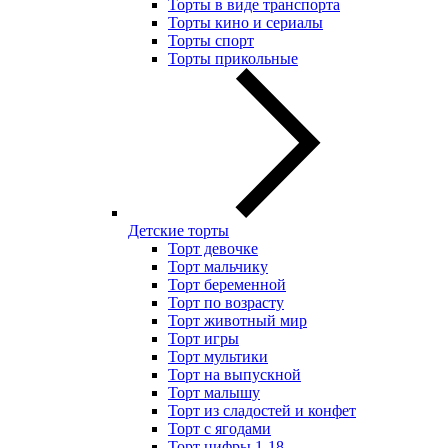
Торты в виде транспорта
Торты кино и сериалы
Торты спорт
Торты прикольные
Детские торты
Торт девочке
Торт мальчику
Торт беременной
Торт по возрасту
Торт животный мир
Торт игры
Торт мультики
Торт на выпускной
Торт малышу
Торт из сладостей и конфет
Торт с ягодами
Торт цифры 1-18