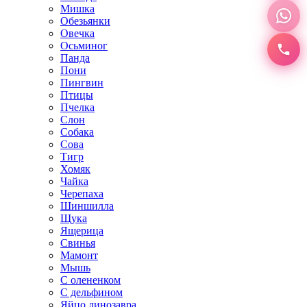
Мишка
Обезьянки
Овечка
Осьминог
Панда
Пони
Пингвин
Птицы
Пчелка
Слон
Собака
Сова
Тигр
Хомяк
Чайка
Черепаха
Шиншилла
Щука
Ящерица
Свинья
Мамонт
Мышь
С олененком
С дельфином
Яйцо динозавра