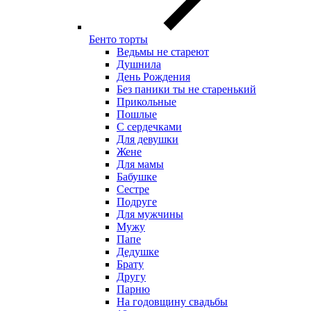
Бенто торты
Ведьмы не стареют
Душнила
День Рождения
Без паники ты не старенький
Прикольные
Пошлые
С сердечками
Для девушки
Жене
Для мамы
Бабушке
Сестре
Подруге
Для мужчины
Мужу
Папе
Дедушке
Брату
Другу
Парню
На годовщину свадьбы