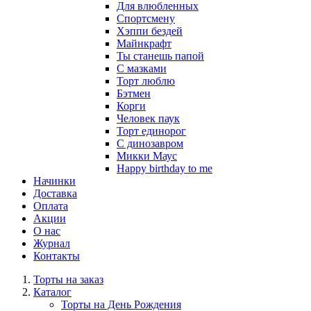
Для влюбленных
Спортсмену
Хэппи бездей
Майнкрафт
Ты станешь папой
С мазками
Торт люблю
Бэтмен
Корги
Человек паук
Торт единорог
С динозавром
Микки Маус
Happy birthday to me
Начинки
Доставка
Оплата
Акции
О нас
Журнал
Контакты
Торты на заказ
Каталог
Торты на День Рождения