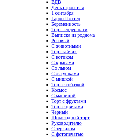
ВДВ
День строителя
1 сентября
Гарри Поттер
Беременность
Торт гендер пати
Выписка из роддома
Розовый
С животными
Торт зайчик
С котиком
С крысами
Со львом
С лягушками
С мишкой
Торт с собачкой
Космос
С машиной
Торт с фруктами
Торт с цветами
Черный
Шоколадный торт
Руководителю
С зеркалом
С фотопечатью