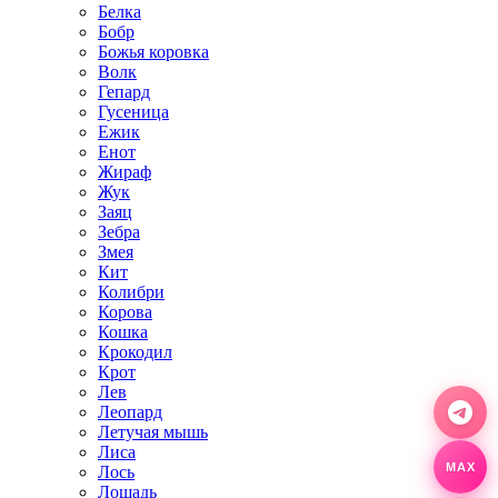
Белка
Бобр
Божья коровка
Волк
Гепард
Гусеница
Ежик
Енот
Жираф
Жук
Заяц
Зебра
Змея
Кит
Колибри
Корова
Кошка
Крокодил
Крот
Лев
Леопард
Летучая мышь
Лиса
MAX
Лось
Лошадь