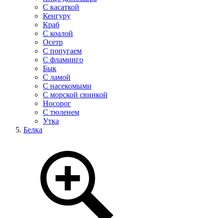
С касаткой
Кенгуру
Краб
С коалой
Осетр
С попугаем
С фламинго
Бык
С ламой
С насекомыми
С морской свинкой
Носорог
С тюленем
Утка
Белка