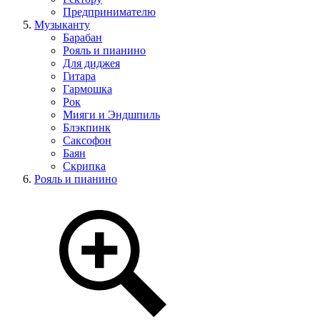
Предпринимателю
Музыканту
Барабан
Рояль и пианино
Для диджея
Гитара
Гармошка
Рок
Мияги и Эндшпиль
Блэкпинк
Саксофон
Баян
Скрипка
Рояль и пианино