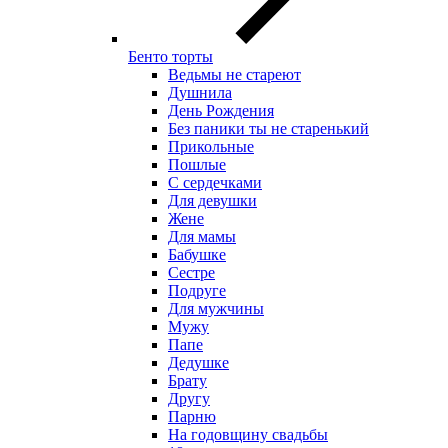
Бенто торты
Ведьмы не стареют
Душнила
День Рождения
Без паники ты не старенький
Прикольные
Пошлые
С сердечками
Для девушки
Жене
Для мамы
Бабушке
Сестре
Подруге
Для мужчины
Мужу
Папе
Дедушке
Брату
Другу
Парню
На годовщину свадьбы