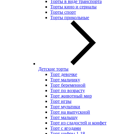
Торты в виде транспорта
Торты кино и сериалы
Торты спорт
Торты прикольные
Детские торты
Торт девочке
Торт мальчику
Торт беременной
Торт по возрасту
Торт животный мир
Торт игры
Торт мультики
Торт на выпускной
Торт малышу
Торт из сладостей и конфет
Торт с ягодами
Торт цифры 1-18