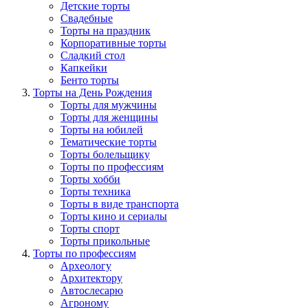
Детские торты
Свадебные
Торты на праздник
Корпоративные торты
Сладкий стол
Капкейки
Бенто торты
Торты на День Рождения
Торты для мужчины
Торты для женщины
Торты на юбилей
Тематические торты
Торты болельщику
Торты по профессиям
Торты хобби
Торты техника
Торты в виде транспорта
Торты кино и сериалы
Торты спорт
Торты прикольные
Торты по профессиям
Археологу
Архитектору
Автослесарю
Агроному