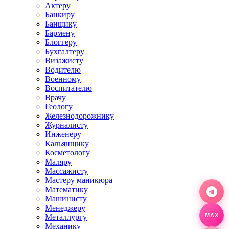
Актеру
Банкиру
Банщику
Бармену
Блоггеру
Бухгалтеру
Визажисту
Водителю
Военному
Воспитателю
Врачу
Геологу
Железнодорожнику
Журналисту
Инженеру
Кальянщику
Косметологу
Маляру
Массажисту
Мастеру маникюра
Математику
Машинисту
Менеджеру
Металлургу
MAX
Механику