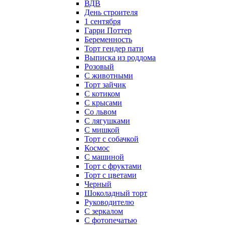
ВДВ
День строителя
1 сентября
Гарри Поттер
Беременность
Торт гендер пати
Выписка из роддома
Розовый
С животными
Торт зайчик
С котиком
С крысами
Со львом
С лягушками
С мишкой
Торт с собачкой
Космос
С машиной
Торт с фруктами
Торт с цветами
Черный
Шоколадный торт
Руководителю
С зеркалом
С фотопечатью