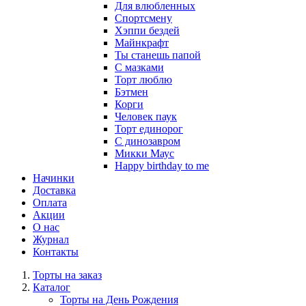
Для влюбленных
Спортсмену
Хэппи бездей
Майнкрафт
Ты станешь папой
С мазками
Торт люблю
Бэтмен
Корги
Человек паук
Торт единорог
С динозавром
Микки Маус
Happy birthday to me
Начинки
Доставка
Оплата
Акции
О нас
Журнал
Контакты
Торты на заказ
Каталог
Торты на День Рождения