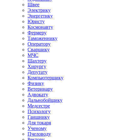
Швее
Электрику
Энергетику
Юристу
Космонавту
Фермеру
Таможеннику
Оператору
Сварщику
МЧС
Шахтеру
Хирургу
Депутату
Компьютерщику
Физику
Ветеринару
Адвокату
Дальнобойщику
Медсестре
Психологу
Гаишнику
Для токаря
Ученому
Пчеловоду
Ректору