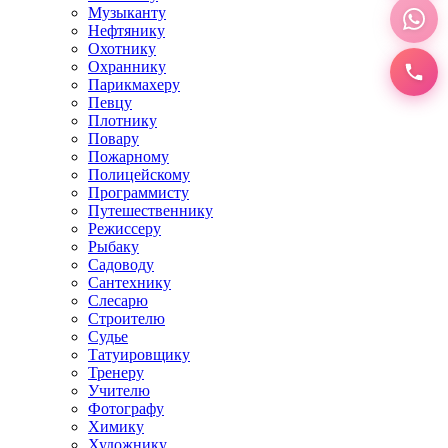
Музыканту
Нефтянику
Охотнику
Охраннику
Парикмахеру
Певцу
Плотнику
Повару
Пожарному
Полицейскому
Программисту
Путешественнику
Режиссеру
Рыбаку
Садоводу
Сантехнику
Слесарю
Строителю
Судье
Татуировщику
Тренеру
Учителю
Фотографу
Химику
Художнику