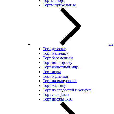
Торты спорт
Торты прикольные
Де
Торт девочке
Торт мальчику
Торт беременной
Торт по возрасту
Торт животный мир
Торт игры
Торт мультики
Торт на выпускной
Торт малышу
Торт из сладостей и конфет
Торт с ягодами
Торт цифры 1-18