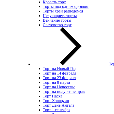
Кровать торт
Торты под одним одеялом
Торты хрен разведемся
Целующиеся торты
Венчание торты
Сватовство торт
То
Торт на Новый Год
Торт на 14 февраля
Торт на 23 февраля
Торт на 8 марта
Торт на Новоселье
Торт на получение прав
Торт Пасха
Торт Хэллоуин
Торт День Ангела
Торт 1 сентября