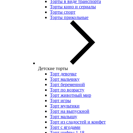
Торты в виде транспорта
Торты кино и сериалы
Торты спорт
Торты прикольные
Детские торты
Торт девочке
Торт мальчику
Торт беременной
Торт по возрасту
Торт животный мир
Торт игры
Торт мультики
Торт на выпускной
Торт малышу
Торт из сладостей и конфет
Торт с ягодами
Торт цифры 1-18