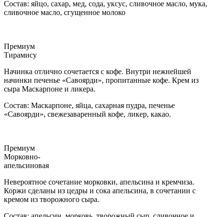
Состав: яйцо, сахар, мед, сода, уксус, сливочное масло, мука,
сливочное масло, сгущенное молоко
Премиум
Тирамису
Начинка отлично сочетается с кофе. Внутри нежнейшей
начинки печенье «Савоярди», пропитанные кофе. Крем из
сыра Маскарпоне и ликера.
Состав: Маскарпоне, яйца, сахарная пудра, печенье
«Савоярди», свежезаваренный кофе, ликер, какао.
Премиум
Морковно-
апельсиновая
Невероятное сочетание морковки, апельсина и кремчиза.
Коржи сделаны из цедры и сока апельсина, в сочетании с
кремом из творожного сыра.
Состав: апельсин, морковь, творожный сыр, сливочное и