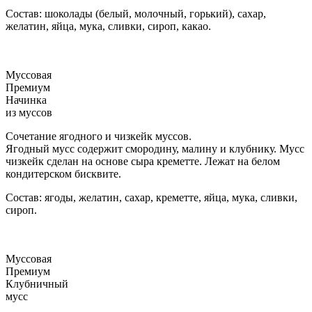
Состав: шоколады (белый, молочный, горький), сахар,
желатин, яйца, мука, сливки, сироп, какао.
Муссовая
Премиум
Начинка
из муссов
Сочетание ягодного и чизкейк муссов.
Ягодный мусс содержит смородину, малину и клубнику. Мусс
чизкейк сделан на основе сыра креметте. Лежат на белом
кондитерском бисквите.
Состав: ягоды, желатин, сахар, креметте, яйца, мука, сливки,
сироп.
Муссовая
Премиум
Клубничный
мусс