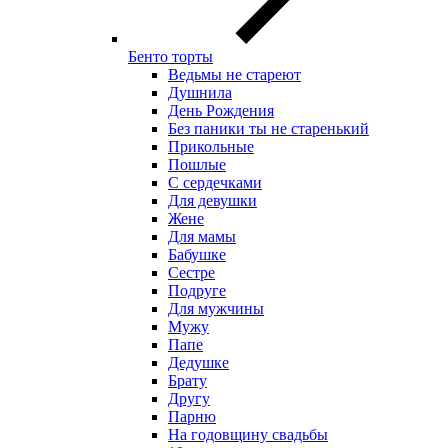
Бенто торты
Ведьмы не стареют
Душнила
День Рождения
Без паники ты не старенький
Прикольные
Пошлые
С сердечками
Для девушки
Жене
Для мамы
Бабушке
Сестре
Подруге
Для мужчины
Мужу
Папе
Дедушке
Брату
Другу
Парню
На годовщину свадьбы