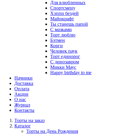
Для влюбленных
Спортсмену
Хэппи бездей
Майнкрафт
Ты станешь папой
С мазками
Торт люблю
Бэтмен
Корги
Человек паук
Торт единорог
С динозавром
Микки Маус
Happy birthday to me
Начинки
Доставка
Оплата
Акции
О нас
Журнал
Контакты
Торты на заказ
Каталог
Торты на День Рождения