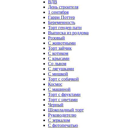
ВДВ
День строителя
1 сентября
Гарри Поттер
Беременность
Торт гендер пати
Выписка из роддома
Розовый
С животными
Торт зайчик
С котиком
С крысами
Со львом
С лягушками
С мишкой
Торт с собачкой
Космос
С машиной
Торт с фруктами
Торт с цветами
Черный
Шоколадный торт
Руководителю
С зеркалом
С фотопечатью