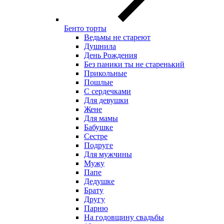
Бенто торты
Ведьмы не стареют
Душнила
День Рождения
Без паники ты не старенький
Прикольные
Пошлые
С сердечками
Для девушки
Жене
Для мамы
Бабушке
Сестре
Подруге
Для мужчины
Мужу
Папе
Дедушке
Брату
Другу
Парню
На годовщину свадьбы