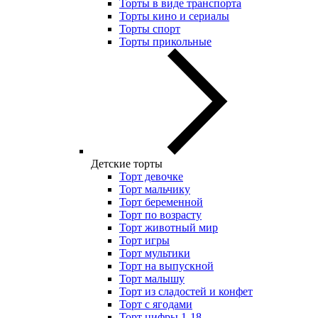
Торты в виде транспорта
Торты кино и сериалы
Торты спорт
Торты прикольные
Детские торты
Торт девочке
Торт мальчику
Торт беременной
Торт по возрасту
Торт животный мир
Торт игры
Торт мультики
Торт на выпускной
Торт малышу
Торт из сладостей и конфет
Торт с ягодами
Торт цифры 1-18