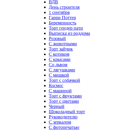
ВДВ
День строителя
1 сентября
Гарри Поттер
Беременность
Торт гендер пати
Выписка из роддома
Розовый
С животными
Торт зайчик
С котиком
С крысами
Со львом
С лягушками
С мишкой
Торт с собачкой
Космос
С машиной
Торт с фруктами
Торт с цветами
Черный
Шоколадный торт
Руководителю
С зеркалом
С фотопечатью