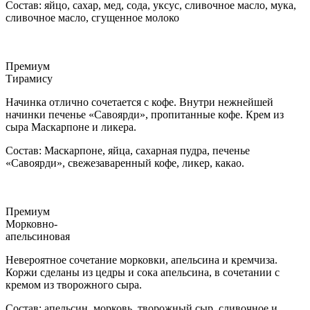
Состав: яйцо, сахар, мед, сода, уксус, сливочное масло, мука,
сливочное масло, сгущенное молоко
Премиум
Тирамису
Начинка отлично сочетается с кофе. Внутри нежнейшей
начинки печенье «Савоярди», пропитанные кофе. Крем из
сыра Маскарпоне и ликера.
Состав: Маскарпоне, яйца, сахарная пудра, печенье
«Савоярди», свежезаваренный кофе, ликер, какао.
Премиум
Морковно-
апельсиновая
Невероятное сочетание морковки, апельсина и кремчиза.
Коржи сделаны из цедры и сока апельсина, в сочетании с
кремом из творожного сыра.
Состав: апельсин, морковь, творожный сыр, сливочное и