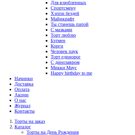
Для влюбленных
Спортсмену
Хэппи бездей
Майнкрафт
Ты станешь папой
С мазками
Торт люблю
Бэтмен
Корги
Человек паук
Торт единорог
С динозавром
Микки Маус
Happy birthday to me
Начинки
Доставка
Оплата
Акции
О нас
Журнал
Контакты
Торты на заказ
Каталог
Торты на День Рождения