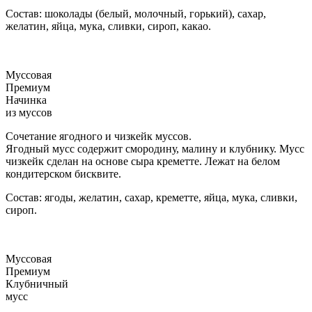
Состав: шоколады (белый, молочный, горький), сахар,
желатин, яйца, мука, сливки, сироп, какао.
Муссовая
Премиум
Начинка
из муссов
Сочетание ягодного и чизкейк муссов.
Ягодный мусс содержит смородину, малину и клубнику. Мусс
чизкейк сделан на основе сыра креметте. Лежат на белом
кондитерском бисквите.
Состав: ягоды, желатин, сахар, креметте, яйца, мука, сливки,
сироп.
Муссовая
Премиум
Клубничный
мусс