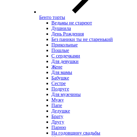
Бенто торты
Ведьмы не стареют
Душнила
День Рождения
Без паники ты не старенький
Прикольные
Пошлые
С сердечками
Для девушки
Жене
Для мамы
Бабушке
Сестре
Подруге
Для мужчины
Мужу
Папе
Дедушке
Брату
Другу
Парню
На годовщину свадьбы