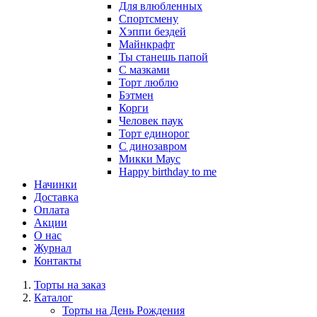
Для влюбленных
Спортсмену
Хэппи бездей
Майнкрафт
Ты станешь папой
С мазками
Торт люблю
Бэтмен
Корги
Человек паук
Торт единорог
С динозавром
Микки Маус
Happy birthday to me
Начинки
Доставка
Оплата
Акции
О нас
Журнал
Контакты
Торты на заказ
Каталог
Торты на День Рождения