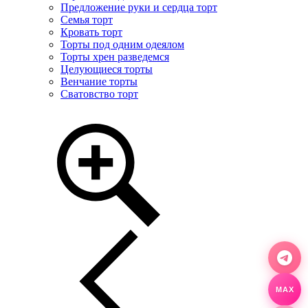
Предложение руки и сердца торт
Семья торт
Кровать торт
Торты под одним одеялом
Торты хрен разведемся
Целующиеся торты
Венчание торты
Сватовство торт
MAX