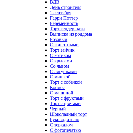
ВДВ
День строителя
1 сентября
Гарри Поттер
Беременность
Торт гендер пати
Выписка из роддома
Розовый
С животными
Торт зайчик
С котиком
С крысами
Со львом
С лягушками
С мишкой
Торт с собачкой
Космос
С машиной
Торт с фруктами
Торт с цветами
Черный
Шоколадный торт
Руководителю
С зеркалом
С фотопечатью