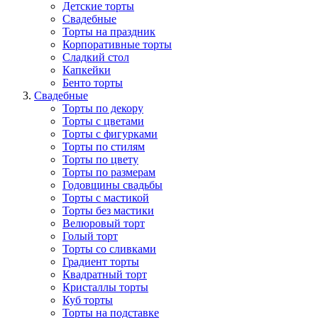
Детские торты
Свадебные
Торты на праздник
Корпоративные торты
Сладкий стол
Капкейки
Бенто торты
Свадебные
Торты по декору
Торты с цветами
Торты с фигурками
Торты по стилям
Торты по цвету
Торты по размерам
Годовщины свадьбы
Торты с мастикой
Торты без мастики
Велюровый торт
Голый торт
Торты со сливками
Градиент торты
Квадратный торт
Кристаллы торты
Куб торты
Торты на подставке