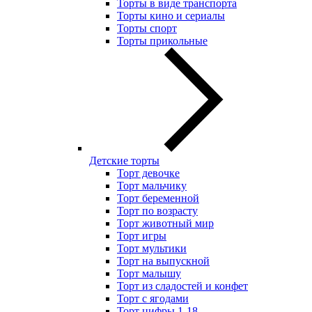
Торты в виде транспорта
Торты кино и сериалы
Торты спорт
Торты прикольные
Детские торты
Торт девочке
Торт мальчику
Торт беременной
Торт по возрасту
Торт животный мир
Торт игры
Торт мультики
Торт на выпускной
Торт малышу
Торт из сладостей и конфет
Торт с ягодами
Торт цифры 1-18