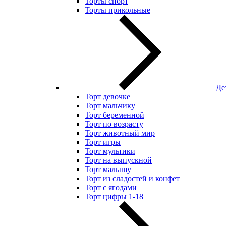
Торты спорт
Торты прикольные
Де
Торт девочке
Торт мальчику
Торт беременной
Торт по возрасту
Торт животный мир
Торт игры
Торт мультики
Торт на выпускной
Торт малышу
Торт из сладостей и конфет
Торт с ягодами
Торт цифры 1-18