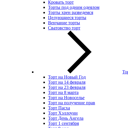
Кровать торт
Торты под одним одеялом
Торты хрен разведемся
Целующиеся торты
Венчание торты
Сватовство торт
То
Торт на Новый Год
Торт на 14 февраля
Торт на 23 февраля
Торт на 8 марта
Торт на Новоселье
Торт на получение прав
Торт Пасха
Торт Хэллоуин
Торт День Ангела
Торт 1 сентября