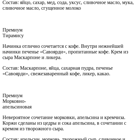
Состав: яйцо, сахар, мед, сода, уксус, сливочное масло, мука,
сливочное масло, сгущенное молоко
Премиум
Тирамису
Начинка отлично сочетается с кофе. Внутри нежнейшей
начинки печенье «Савоярди», пропитанные кофе. Крем из
сыра Маскарпоне и ликера.
Состав: Маскарпоне, яйца, сахарная пудра, печенье
«Савоярди», свежезаваренный кофе, ликер, какао.
Премиум
Морковно-
апельсиновая
Невероятное сочетание морковки, апельсина и кремчиза.
Коржи сделаны из цедры и сока апельсина, в сочетании с
кремом из творожного сыра.
Состав: апельсин, морковь, творожный сыр, сливочное и