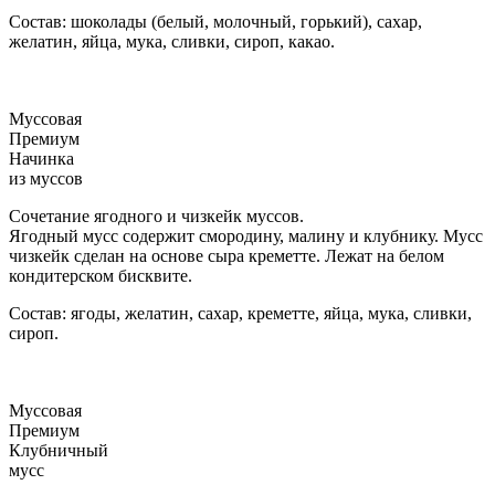
Состав: шоколады (белый, молочный, горький), сахар,
желатин, яйца, мука, сливки, сироп, какао.
Муссовая
Премиум
Начинка
из муссов
Сочетание ягодного и чизкейк муссов.
Ягодный мусс содержит смородину, малину и клубнику. Мусс
чизкейк сделан на основе сыра креметте. Лежат на белом
кондитерском бисквите.
Состав: ягоды, желатин, сахар, креметте, яйца, мука, сливки,
сироп.
Муссовая
Премиум
Клубничный
мусс