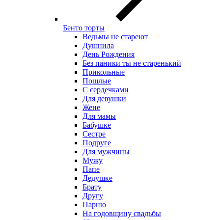
Бенто торты
Ведьмы не стареют
Душнила
День Рождения
Без паники ты не старенький
Прикольные
Пошлые
С сердечками
Для девушки
Жене
Для мамы
Бабушке
Сестре
Подруге
Для мужчины
Мужу
Папе
Дедушке
Брату
Другу
Парню
На годовщину свадьбы