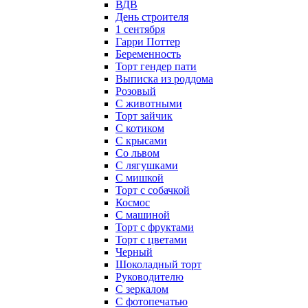
ВДВ
День строителя
1 сентября
Гарри Поттер
Беременность
Торт гендер пати
Выписка из роддома
Розовый
С животными
Торт зайчик
С котиком
С крысами
Со львом
С лягушками
С мишкой
Торт с собачкой
Космос
С машиной
Торт с фруктами
Торт с цветами
Черный
Шоколадный торт
Руководителю
С зеркалом
С фотопечатью