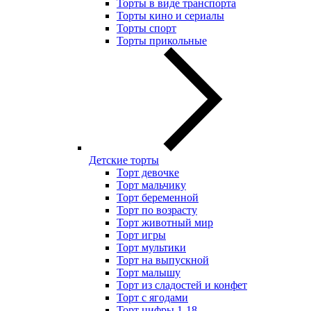
Торты в виде транспорта
Торты кино и сериалы
Торты спорт
Торты прикольные
Детские торты
Торт девочке
Торт мальчику
Торт беременной
Торт по возрасту
Торт животный мир
Торт игры
Торт мультики
Торт на выпускной
Торт малышу
Торт из сладостей и конфет
Торт с ягодами
Торт цифры 1-18