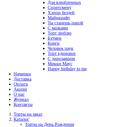
Для влюбленных
Спортсмену
Хэппи бездей
Майнкрафт
Ты станешь папой
С мазками
Торт люблю
Бэтмен
Корги
Человек паук
Торт единорог
С динозавром
Микки Маус
Happy birthday to me
Начинки
Доставка
Оплата
Акции
О нас
Журнал
Контакты
Торты на заказ
Каталог
Торты на День Рождения