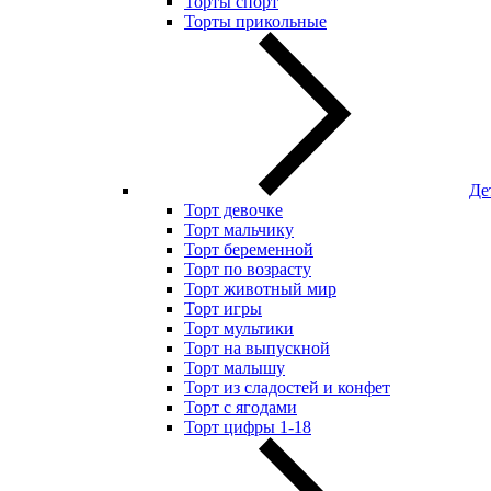
Торты спорт
Торты прикольные
Де
Торт девочке
Торт мальчику
Торт беременной
Торт по возрасту
Торт животный мир
Торт игры
Торт мультики
Торт на выпускной
Торт малышу
Торт из сладостей и конфет
Торт с ягодами
Торт цифры 1-18