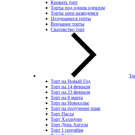
Кровать торт
Торты под одним одеялом
Торты хрен разведемся
Целующиеся торты
Венчание торты
Сватовство торт
То
Торт на Новый Год
Торт на 14 февраля
Торт на 23 февраля
Торт на 8 марта
Торт на Новоселье
Торт на получение прав
Торт Пасха
Торт Хэллоуин
Торт День Ангела
Торт 1 сентября