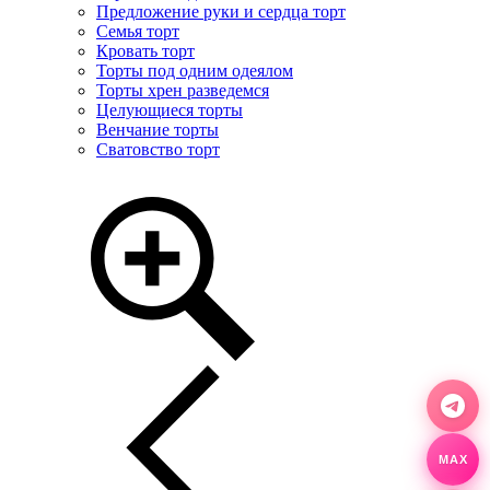
Предложение руки и сердца торт
Семья торт
Кровать торт
Торты под одним одеялом
Торты хрен разведемся
Целующиеся торты
Венчание торты
Сватовство торт
MAX