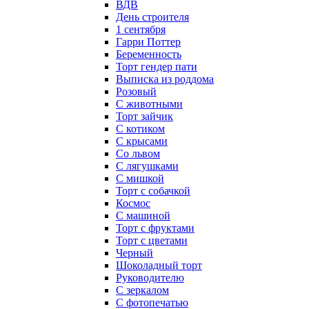
ВДВ
День строителя
1 сентября
Гарри Поттер
Беременность
Торт гендер пати
Выписка из роддома
Розовый
С животными
Торт зайчик
С котиком
С крысами
Со львом
С лягушками
С мишкой
Торт с собачкой
Космос
С машиной
Торт с фруктами
Торт с цветами
Черный
Шоколадный торт
Руководителю
С зеркалом
С фотопечатью