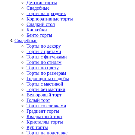
Детские торты
Свадебные
Торты на праздник
Корпоративные торты
Сладкий стол
Капкейки
Бенто торты
Свадебные
Торты по декору
Торты с цветами
Торты с фигурками
Торты по стилям
Торты по цвету
Торты по размерам
Годовщины свадьбы
Торты с мастикой
Торты без мастики
Велюровый торт
Голый торт
Торты со сливками
Градиент торты
Квадратный торт
Кристаллы торты
Куб торты
Торты на подставке