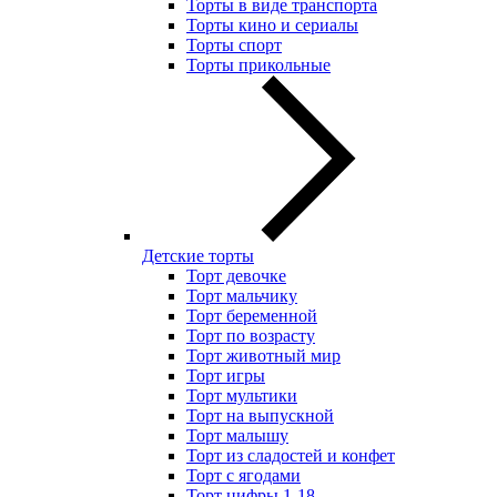
Торты в виде транспорта
Торты кино и сериалы
Торты спорт
Торты прикольные
Детские торты
Торт девочке
Торт мальчику
Торт беременной
Торт по возрасту
Торт животный мир
Торт игры
Торт мультики
Торт на выпускной
Торт малышу
Торт из сладостей и конфет
Торт с ягодами
Торт цифры 1-18