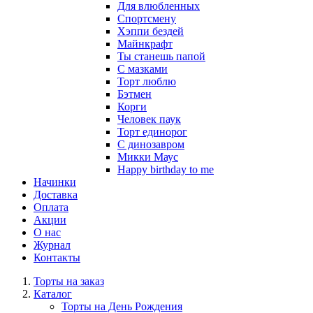
Для влюбленных
Спортсмену
Хэппи бездей
Майнкрафт
Ты станешь папой
С мазками
Торт люблю
Бэтмен
Корги
Человек паук
Торт единорог
С динозавром
Микки Маус
Happy birthday to me
Начинки
Доставка
Оплата
Акции
О нас
Журнал
Контакты
Торты на заказ
Каталог
Торты на День Рождения