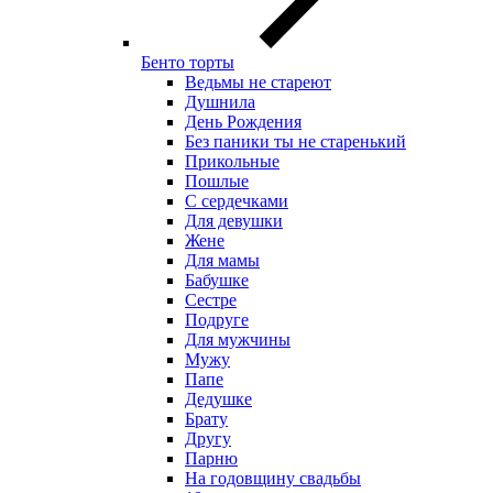
Бенто торты
Ведьмы не стареют
Душнила
День Рождения
Без паники ты не старенький
Прикольные
Пошлые
С сердечками
Для девушки
Жене
Для мамы
Бабушке
Сестре
Подруге
Для мужчины
Мужу
Папе
Дедушке
Брату
Другу
Парню
На годовщину свадьбы