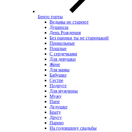
Бенто торты
Ведьмы не стареют
Душнила
День Рождения
Без паники ты не старенький
Прикольные
Пошлые
С сердечками
Для девушки
Жене
Для мамы
Бабушке
Сестре
Подруге
Для мужчины
Мужу
Папе
Дедушке
Брату
Другу
Парню
На годовщину свадьбы