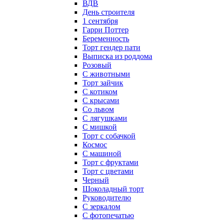
ВДВ
День строителя
1 сентября
Гарри Поттер
Беременность
Торт гендер пати
Выписка из роддома
Розовый
С животными
Торт зайчик
С котиком
С крысами
Со львом
С лягушками
С мишкой
Торт с собачкой
Космос
С машиной
Торт с фруктами
Торт с цветами
Черный
Шоколадный торт
Руководителю
С зеркалом
С фотопечатью