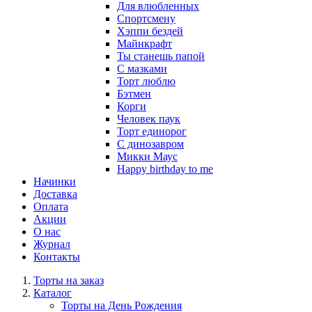
Для влюбленных
Спортсмену
Хэппи бездей
Майнкрафт
Ты станешь папой
С мазками
Торт люблю
Бэтмен
Корги
Человек паук
Торт единорог
С динозавром
Микки Маус
Happy birthday to me
Начинки
Доставка
Оплата
Акции
О нас
Журнал
Контакты
Торты на заказ
Каталог
Торты на День Рождения