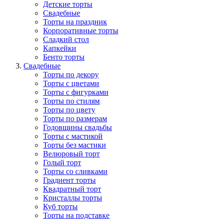
Детские торты
Свадебные
Торты на праздник
Корпоративные торты
Сладкий стол
Капкейки
Бенто торты
Свадебные
Торты по декору
Торты с цветами
Торты с фигурками
Торты по стилям
Торты по цвету
Торты по размерам
Годовщины свадьбы
Торты с мастикой
Торты без мастики
Велюровый торт
Голый торт
Торты со сливками
Градиент торты
Квадратный торт
Кристаллы торты
Куб торты
Торты на подставке