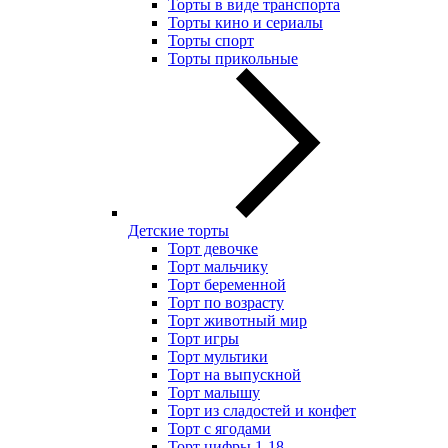
Торты в виде транспорта
Торты кино и сериалы
Торты спорт
Торты прикольные
Детские торты
Торт девочке
Торт мальчику
Торт беременной
Торт по возрасту
Торт животный мир
Торт игры
Торт мультики
Торт на выпускной
Торт малышу
Торт из сладостей и конфет
Торт с ягодами
Торт цифры 1-18