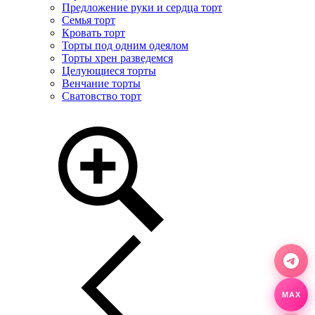
Предложение руки и сердца торт
Семья торт
Кровать торт
Торты под одним одеялом
Торты хрен разведемся
Целующиеся торты
Венчание торты
Сватовство торт
MAX