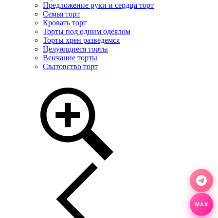
Предложение руки и сердца торт
Семья торт
Кровать торт
Торты под одним одеялом
Торты хрен разведемся
Целующиеся торты
Венчание торты
Сватовство торт
MAX