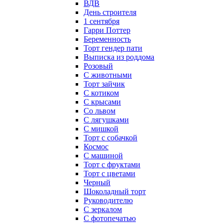
ВДВ
День строителя
1 сентября
Гарри Поттер
Беременность
Торт гендер пати
Выписка из роддома
Розовый
С животными
Торт зайчик
С котиком
С крысами
Со львом
С лягушками
С мишкой
Торт с собачкой
Космос
С машиной
Торт с фруктами
Торт с цветами
Черный
Шоколадный торт
Руководителю
С зеркалом
С фотопечатью