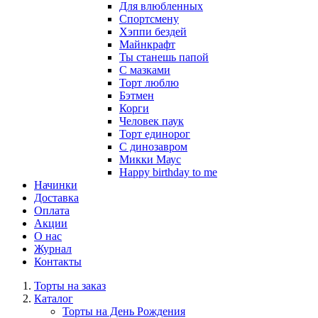
Для влюбленных
Спортсмену
Хэппи бездей
Майнкрафт
Ты станешь папой
С мазками
Торт люблю
Бэтмен
Корги
Человек паук
Торт единорог
С динозавром
Микки Маус
Happy birthday to me
Начинки
Доставка
Оплата
Акции
О нас
Журнал
Контакты
Торты на заказ
Каталог
Торты на День Рождения