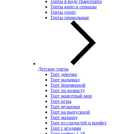
Торты в виде транспорта
Торты кино и сериалы
Торты спорт
Торты прикольные
Детские торты
Торт девочке
Торт мальчику
Торт беременной
Торт по возрасту
Торт животный мир
Торт игры
Торт мультики
Торт на выпускной
Торт малышу
Торт из сладостей и конфет
Торт с ягодами
Торт цифры 1-18