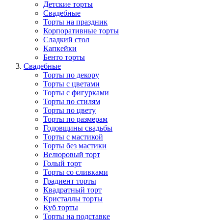
Детские торты
Свадебные
Торты на праздник
Корпоративные торты
Сладкий стол
Капкейки
Бенто торты
Свадебные
Торты по декору
Торты с цветами
Торты с фигурками
Торты по стилям
Торты по цвету
Торты по размерам
Годовщины свадьбы
Торты с мастикой
Торты без мастики
Велюровый торт
Голый торт
Торты со сливками
Градиент торты
Квадратный торт
Кристаллы торты
Куб торты
Торты на подставке