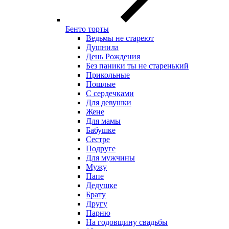
Бенто торты
Ведьмы не стареют
Душнила
День Рождения
Без паники ты не старенький
Прикольные
Пошлые
С сердечками
Для девушки
Жене
Для мамы
Бабушке
Сестре
Подруге
Для мужчины
Мужу
Папе
Дедушке
Брату
Другу
Парню
На годовщину свадьбы