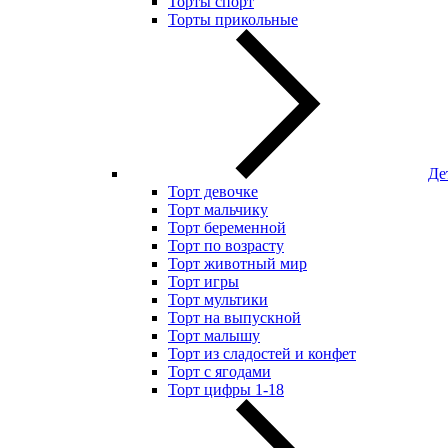
Торты спорт
Торты прикольные
Де
Торт девочке
Торт мальчику
Торт беременной
Торт по возрасту
Торт животный мир
Торт игры
Торт мультики
Торт на выпускной
Торт малышу
Торт из сладостей и конфет
Торт с ягодами
Торт цифры 1-18