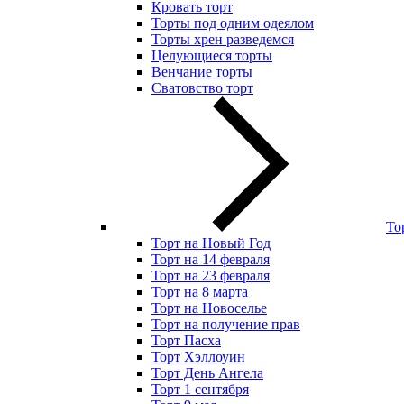
Кровать торт
Торты под одним одеялом
Торты хрен разведемся
Целующиеся торты
Венчание торты
Сватовство торт
То
Торт на Новый Год
Торт на 14 февраля
Торт на 23 февраля
Торт на 8 марта
Торт на Новоселье
Торт на получение прав
Торт Пасха
Торт Хэллоуин
Торт День Ангела
Торт 1 сентября