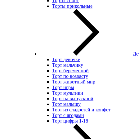
Торты спорт
Торты прикольные
Де
Торт девочке
Торт мальчику
Торт беременной
Торт по возрасту
Торт животный мир
Торт игры
Торт мультики
Торт на выпускной
Торт малышу
Торт из сладостей и конфет
Торт с ягодами
Торт цифры 1-18