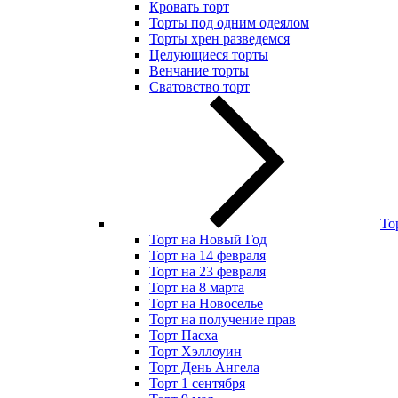
Кровать торт
Торты под одним одеялом
Торты хрен разведемся
Целующиеся торты
Венчание торты
Сватовство торт
То
Торт на Новый Год
Торт на 14 февраля
Торт на 23 февраля
Торт на 8 марта
Торт на Новоселье
Торт на получение прав
Торт Пасха
Торт Хэллоуин
Торт День Ангела
Торт 1 сентября