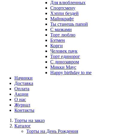
Для влюбленных
Спортсмену
Хэппи бездей
Майнкрафт
Ты станешь папой
С мазками
Торт люблю
Бэтмен
Корги
Человек паук
Торт единорог
С динозавром
Микки Маус
Happy birthday to me
Начинки
Доставка
Оплата
Акции
О нас
Журнал
Контакты
Торты на заказ
Каталог
Торты на День Рождения