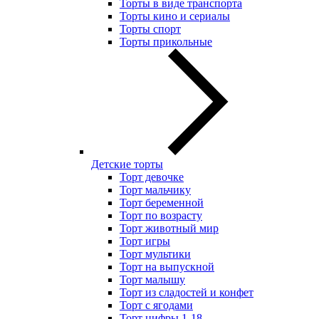
Торты в виде транспорта
Торты кино и сериалы
Торты спорт
Торты прикольные
Детские торты
Торт девочке
Торт мальчику
Торт беременной
Торт по возрасту
Торт животный мир
Торт игры
Торт мультики
Торт на выпускной
Торт малышу
Торт из сладостей и конфет
Торт с ягодами
Торт цифры 1-18