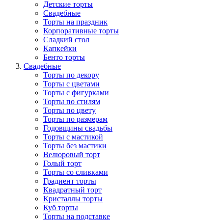
Детские торты
Свадебные
Торты на праздник
Корпоративные торты
Сладкий стол
Капкейки
Бенто торты
Свадебные
Торты по декору
Торты с цветами
Торты с фигурками
Торты по стилям
Торты по цвету
Торты по размерам
Годовщины свадьбы
Торты с мастикой
Торты без мастики
Велюровый торт
Голый торт
Торты со сливками
Градиент торты
Квадратный торт
Кристаллы торты
Куб торты
Торты на подставке