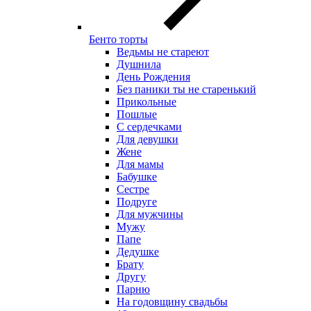
Бенто торты
Ведьмы не стареют
Душнила
День Рождения
Без паники ты не старенький
Прикольные
Пошлые
С сердечками
Для девушки
Жене
Для мамы
Бабушке
Сестре
Подруге
Для мужчины
Мужу
Папе
Дедушке
Брату
Другу
Парню
На годовщину свадьбы