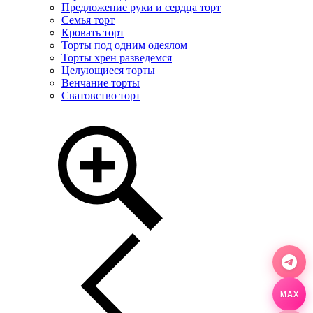
Предложение руки и сердца торт
Семья торт
Кровать торт
Торты под одним одеялом
Торты хрен разведемся
Целующиеся торты
Венчание торты
Сватовство торт
MAX