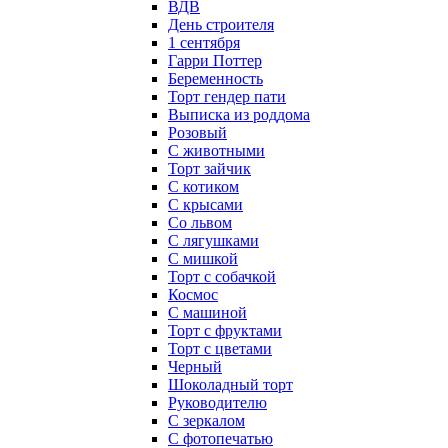
ВДВ
День строителя
1 сентября
Гарри Поттер
Беременность
Торт гендер пати
Выписка из роддома
Розовый
С животными
Торт зайчик
С котиком
С крысами
Со львом
С лягушками
С мишкой
Торт с собачкой
Космос
С машиной
Торт с фруктами
Торт с цветами
Черный
Шоколадный торт
Руководителю
С зеркалом
С фотопечатью