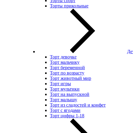
Торты спорт
Торты прикольные
Де
Торт девочке
Торт мальчику
Торт беременной
Торт по возрасту
Торт животный мир
Торт игры
Торт мультики
Торт на выпускной
Торт малышу
Торт из сладостей и конфет
Торт с ягодами
Торт цифры 1-18