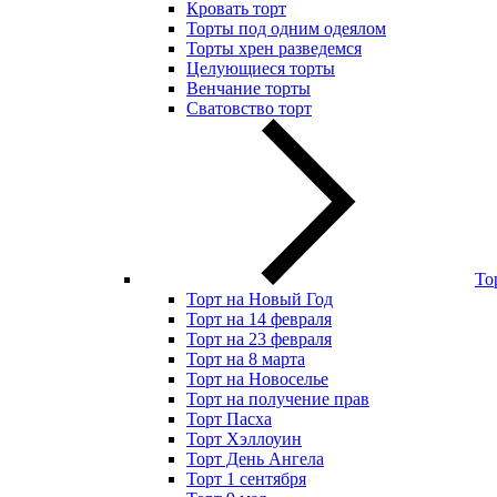
Кровать торт
Торты под одним одеялом
Торты хрен разведемся
Целующиеся торты
Венчание торты
Сватовство торт
То
Торт на Новый Год
Торт на 14 февраля
Торт на 23 февраля
Торт на 8 марта
Торт на Новоселье
Торт на получение прав
Торт Пасха
Торт Хэллоуин
Торт День Ангела
Торт 1 сентября