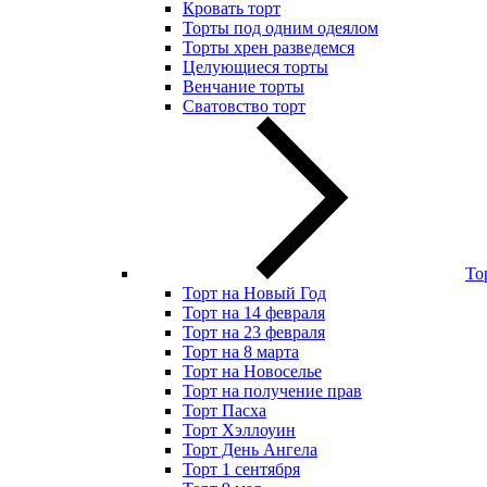
Кровать торт
Торты под одним одеялом
Торты хрен разведемся
Целующиеся торты
Венчание торты
Сватовство торт
То
Торт на Новый Год
Торт на 14 февраля
Торт на 23 февраля
Торт на 8 марта
Торт на Новоселье
Торт на получение прав
Торт Пасха
Торт Хэллоуин
Торт День Ангела
Торт 1 сентября