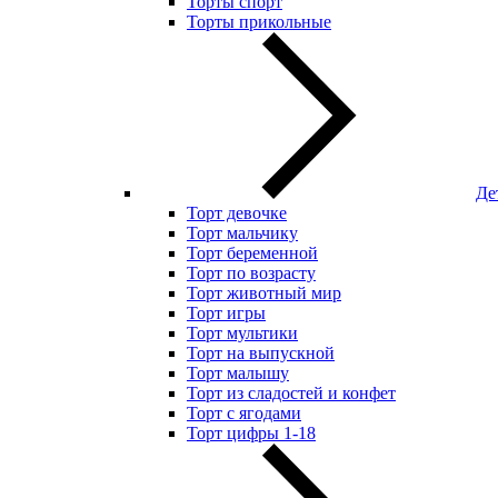
Торты спорт
Торты прикольные
Де
Торт девочке
Торт мальчику
Торт беременной
Торт по возрасту
Торт животный мир
Торт игры
Торт мультики
Торт на выпускной
Торт малышу
Торт из сладостей и конфет
Торт с ягодами
Торт цифры 1-18