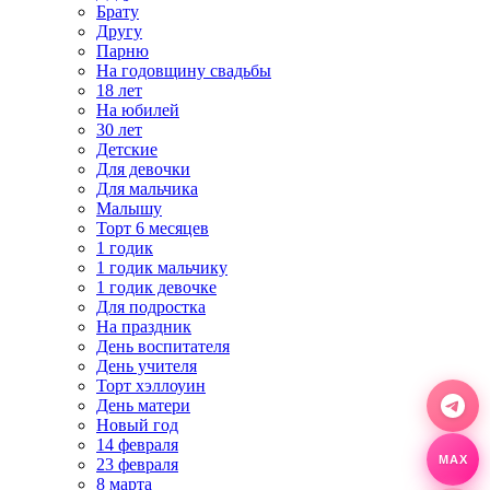
Брату
Другу
Парню
На годовщину свадьбы
18 лет
На юбилей
30 лет
Детские
Для девочки
Для мальчика
Малышу
Торт 6 месяцев
1 годик
1 годик мальчику
1 годик девочке
Для подростка
На праздник
День воспитателя
День учителя
Торт хэллоуин
День матери
Новый год
14 февраля
MAX
23 февраля
8 марта