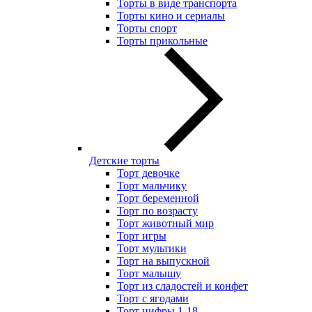
Торты в виде транспорта
Торты кино и сериалы
Торты спорт
Торты прикольные
Детские торты
Торт девочке
Торт мальчику
Торт беременной
Торт по возрасту
Торт животный мир
Торт игры
Торт мультики
Торт на выпускной
Торт малышу
Торт из сладостей и конфет
Торт с ягодами
Торт цифры 1-18