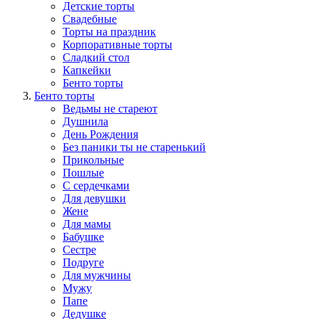
Детские торты
Свадебные
Торты на праздник
Корпоративные торты
Сладкий стол
Капкейки
Бенто торты
Бенто торты
Ведьмы не стареют
Душнила
День Рождения
Без паники ты не старенький
Прикольные
Пошлые
С сердечками
Для девушки
Жене
Для мамы
Бабушке
Сестре
Подруге
Для мужчины
Мужу
Папе
Дедушке