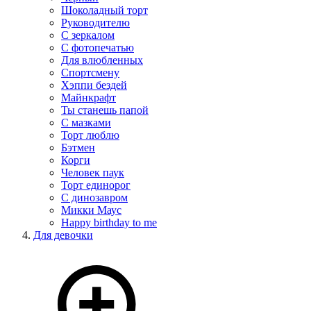
Шоколадный торт
Руководителю
С зеркалом
С фотопечатью
Для влюбленных
Спортсмену
Хэппи бездей
Майнкрафт
Ты станешь папой
С мазками
Торт люблю
Бэтмен
Корги
Человек паук
Торт единорог
С динозавром
Микки Маус
Happy birthday to me
Для девочки