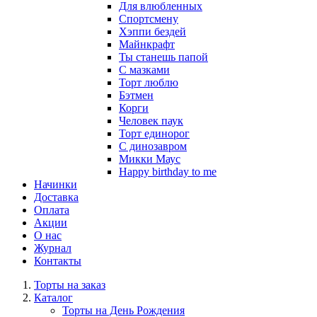
Для влюбленных
Спортсмену
Хэппи бездей
Майнкрафт
Ты станешь папой
С мазками
Торт люблю
Бэтмен
Корги
Человек паук
Торт единорог
С динозавром
Микки Маус
Happy birthday to me
Начинки
Доставка
Оплата
Акции
О нас
Журнал
Контакты
Торты на заказ
Каталог
Торты на День Рождения