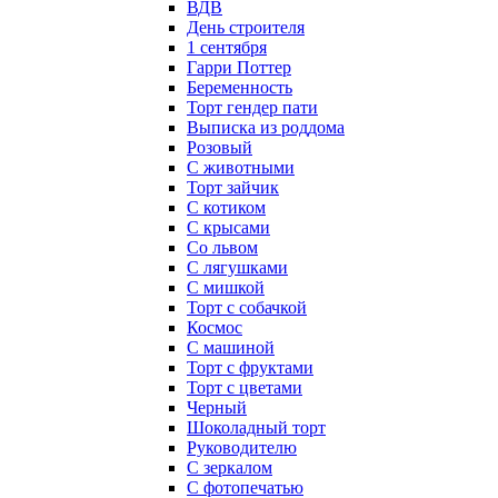
ВДВ
День строителя
1 сентября
Гарри Поттер
Беременность
Торт гендер пати
Выписка из роддома
Розовый
С животными
Торт зайчик
С котиком
С крысами
Со львом
С лягушками
С мишкой
Торт с собачкой
Космос
С машиной
Торт с фруктами
Торт с цветами
Черный
Шоколадный торт
Руководителю
С зеркалом
С фотопечатью