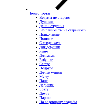
Бенто торты
Ведьмы не стареют
Душнила
День Рождения
Без паники ты не старенький
Прикольные
Пошлые
С сердечками
Для девушки
Жене
Для мамы
Бабушке
Сестре
Подруге
Для мужчины
Мужу
Папе
Дедушке
Брату
Другу
Парню
На годовщину свадьбы