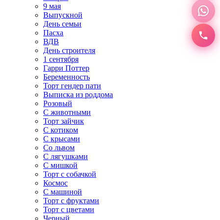
9 мая
Выпускной
День семьи
Пасха
ВДВ
День строителя
1 сентября
Гарри Поттер
Беременность
Торт гендер пати
Выписка из роддома
Розовый
С животными
Торт зайчик
С котиком
С крысами
Со львом
С лягушками
С мишкой
Торт с собачкой
Космос
С машиной
Торт с фруктами
Торт с цветами
Черный