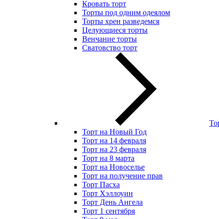
Кровать торт
Торты под одним одеялом
Торты хрен разведемся
Целующиеся торты
Венчание торты
Сватовство торт
То
Торт на Новый Год
Торт на 14 февраля
Торт на 23 февраля
Торт на 8 марта
Торт на Новоселье
Торт на получение прав
Торт Пасха
Торт Хэллоуин
Торт День Ангела
Торт 1 сентября