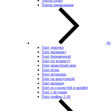
Торты спорт
Торты прикольные
Де
Торт девочке
Торт мальчику
Торт беременной
Торт по возрасту
Торт животный мир
Торт игры
Торт мультики
Торт на выпускной
Торт малышу
Торт из сладостей и конфет
Торт с ягодами
Торт цифры 1-18