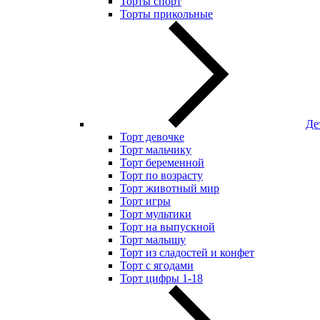
Торты спорт
Торты прикольные
Де
Торт девочке
Торт мальчику
Торт беременной
Торт по возрасту
Торт животный мир
Торт игры
Торт мультики
Торт на выпускной
Торт малышу
Торт из сладостей и конфет
Торт с ягодами
Торт цифры 1-18