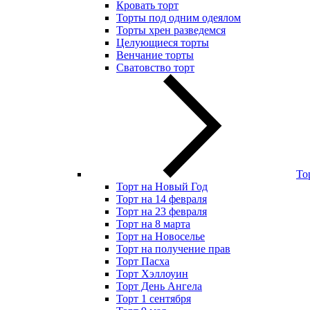
Кровать торт
Торты под одним одеялом
Торты хрен разведемся
Целующиеся торты
Венчание торты
Сватовство торт
То
Торт на Новый Год
Торт на 14 февраля
Торт на 23 февраля
Торт на 8 марта
Торт на Новоселье
Торт на получение прав
Торт Пасха
Торт Хэллоуин
Торт День Ангела
Торт 1 сентября