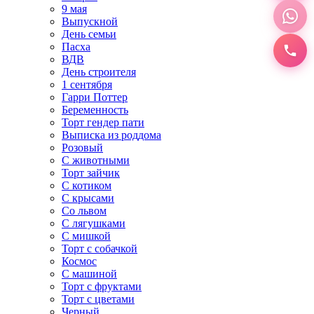
9 мая
Выпускной
День семьи
Пасха
ВДВ
День строителя
1 сентября
Гарри Поттер
Беременность
Торт гендер пати
Выписка из роддома
Розовый
С животными
Торт зайчик
С котиком
С крысами
Со львом
С лягушками
С мишкой
Торт с собачкой
Космос
С машиной
Торт с фруктами
Торт с цветами
Черный