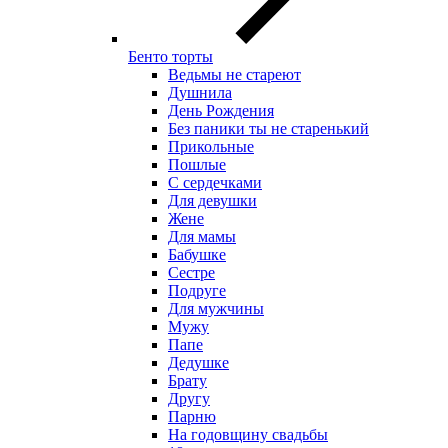
Бенто торты
Ведьмы не стареют
Душнила
День Рождения
Без паники ты не старенький
Прикольные
Пошлые
С сердечками
Для девушки
Жене
Для мамы
Бабушке
Сестре
Подруге
Для мужчины
Мужу
Папе
Дедушке
Брату
Другу
Парню
На годовщину свадьбы