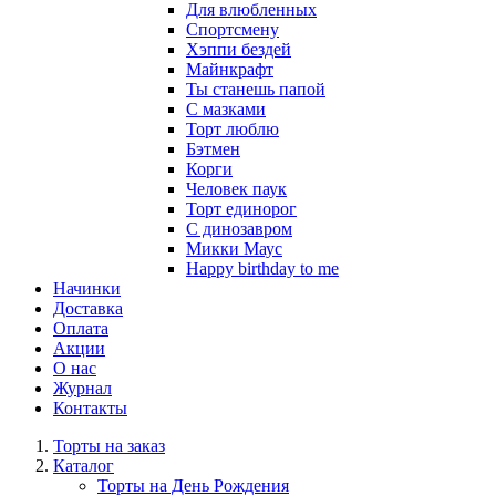
Для влюбленных
Спортсмену
Хэппи бездей
Майнкрафт
Ты станешь папой
С мазками
Торт люблю
Бэтмен
Корги
Человек паук
Торт единорог
С динозавром
Микки Маус
Happy birthday to me
Начинки
Доставка
Оплата
Акции
О нас
Журнал
Контакты
Торты на заказ
Каталог
Торты на День Рождения