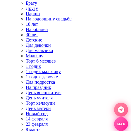
Брату
Другу
Парню
На годовщину свадьбы
18 лет
На юбилей
30 лет
Детские
Для девочки
Для мальчика
Малышу
Торт 6 месяцев
1 годик
1 годик мальчику
1 годик девочке
Для подростка
На праздник
День воспитателя
День учителя
Торт хэллоуин
День матери
Новый год
14 февраля
MAX
23 февраля
8 марта