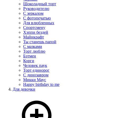
Шоколадный торт
Руководителю
С зеркалом
С фотопечатью
Для влюбленных
Спортсмену
Хэппи бездей
Майнкрафт
Ты станешь папой
С мазками
Торт люблю
Бэтмен
Корги
Человек паук
Торт единорог
С динозавром
Микки Маус
Happy birthday to me
Для девочки