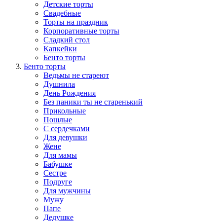
Детские торты
Свадебные
Торты на праздник
Корпоративные торты
Сладкий стол
Капкейки
Бенто торты
Бенто торты
Ведьмы не стареют
Душнила
День Рождения
Без паники ты не старенький
Прикольные
Пошлые
С сердечками
Для девушки
Жене
Для мамы
Бабушке
Сестре
Подруге
Для мужчины
Мужу
Папе
Дедушке