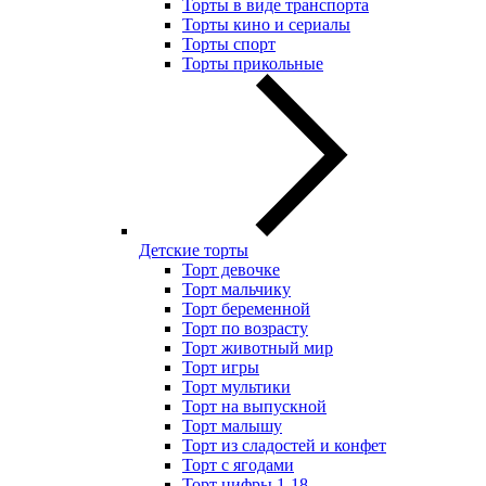
Торты в виде транспорта
Торты кино и сериалы
Торты спорт
Торты прикольные
Детские торты
Торт девочке
Торт мальчику
Торт беременной
Торт по возрасту
Торт животный мир
Торт игры
Торт мультики
Торт на выпускной
Торт малышу
Торт из сладостей и конфет
Торт с ягодами
Торт цифры 1-18