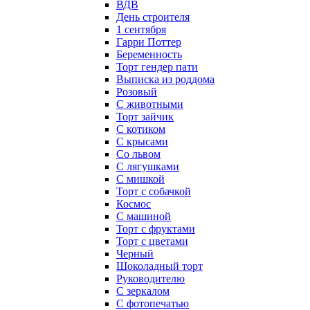
ВДВ
День строителя
1 сентября
Гарри Поттер
Беременность
Торт гендер пати
Выписка из роддома
Розовый
С животными
Торт зайчик
С котиком
С крысами
Со львом
С лягушками
С мишкой
Торт с собачкой
Космос
С машиной
Торт с фруктами
Торт с цветами
Черный
Шоколадный торт
Руководителю
С зеркалом
С фотопечатью