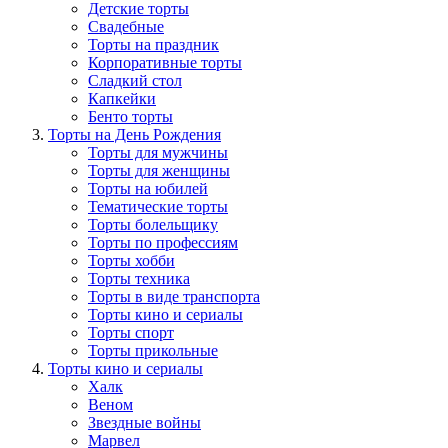
Детские торты
Свадебные
Торты на праздник
Корпоративные торты
Сладкий стол
Капкейки
Бенто торты
Торты на День Рождения
Торты для мужчины
Торты для женщины
Торты на юбилей
Тематические торты
Торты болельщику
Торты по профессиям
Торты хобби
Торты техника
Торты в виде транспорта
Торты кино и сериалы
Торты спорт
Торты прикольные
Торты кино и сериалы
Халк
Веном
Звездные войны
Марвел