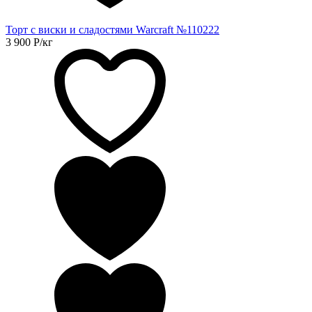
Торт с виски и сладостями Warcraft №110222
3 900
Р
/кг