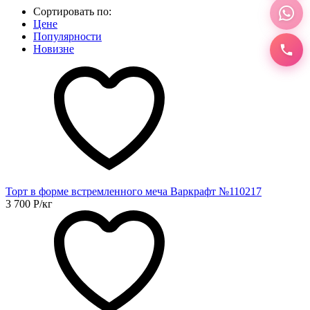
Сортировать по:
Цене
Популярности
Новизне
Торт в форме встремленного меча Варкрафт №110217
3 700
Р
/кг