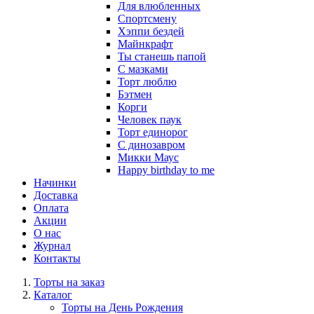
Для влюбленных
Спортсмену
Хэппи бездей
Майнкрафт
Ты станешь папой
С мазками
Торт люблю
Бэтмен
Корги
Человек паук
Торт единорог
С динозавром
Микки Маус
Happy birthday to me
Начинки
Доставка
Оплата
Акции
О нас
Журнал
Контакты
Торты на заказ
Каталог
Торты на День Рождения