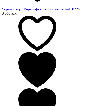
Черный торт Варкрафт с фотопечатью №110220
3 050
Р
/кг