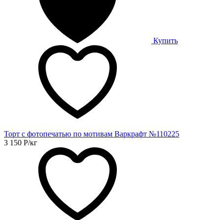
Купить
Торт с фотопечатью по мотивам Варкрафт №110225
3 150
Р
/кг