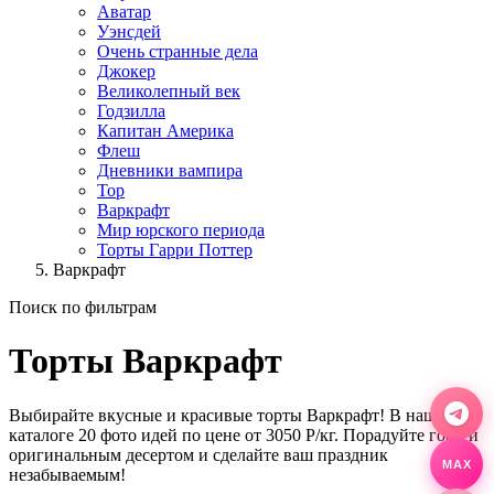
Аватар
Уэнсдей
Очень странные дела
Джокер
Великолепный век
Годзилла
Капитан Америка
Флеш
Дневники вампира
Тор
Варкрафт
Мир юрского периода
Торты Гарри Поттер
Варкрафт
Поиск по фильтрам
Торты Варкрафт
Выбирайте вкусные и красивые торты Варкрафт! В нашем
каталоге 20 фото идей по цене от 3050 Р/кг. Порадуйте гостей
оригинальным десертом и сделайте ваш праздник
MAX
незабываемым!