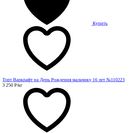
Купить
Торт Варкрафт на День Рождения мальчику 16 лет №110223
3 250
Р
/кг