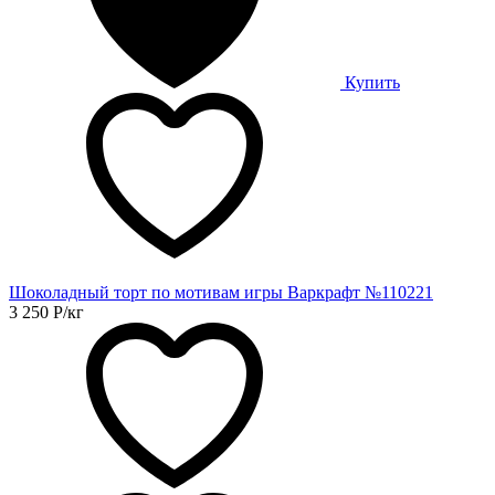
Купить
Шоколадный торт по мотивам игры Варкрафт №110221
3 250
Р
/кг