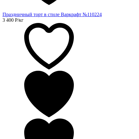
Праздничный торт в стиле Варкрафт №110224
3 400
Р
/кг