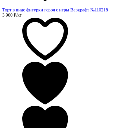
Торт в виде фигурки героя с игры Варкрафт №110218
3 900
Р
/кг