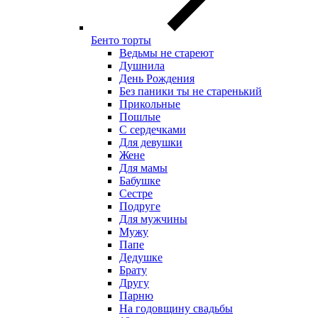
Бенто торты
Ведьмы не стареют
Душнила
День Рождения
Без паники ты не старенький
Прикольные
Пошлые
С сердечками
Для девушки
Жене
Для мамы
Бабушке
Сестре
Подруге
Для мужчины
Мужу
Папе
Дедушке
Брату
Другу
Парню
На годовщину свадьбы