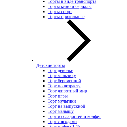
Торты в виде транспорта
Торты кино и сериалы
Торты спорт
Торты прикольные
Детские торты
Торт девочке
Торт мальчику
Торт беременной
Торт по возрасту
Торт животный мир
Торт игры
Торт мультики
Торт на выпускной
Торт малышу
Торт из сладостей и конфет
Торт с ягодами
Торт цифры 1-18