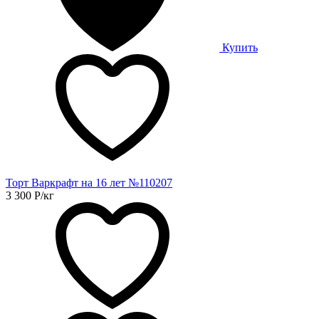
Купить
Торт Варкрафт на 16 лет №110207
3 300
Р
/кг