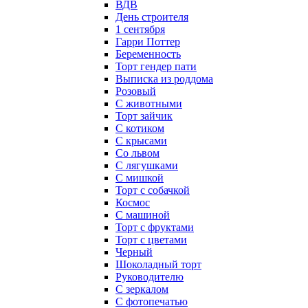
ВДВ
День строителя
1 сентября
Гарри Поттер
Беременность
Торт гендер пати
Выписка из роддома
Розовый
С животными
Торт зайчик
С котиком
С крысами
Со львом
С лягушками
С мишкой
Торт с собачкой
Космос
С машиной
Торт с фруктами
Торт с цветами
Черный
Шоколадный торт
Руководителю
С зеркалом
С фотопечатью