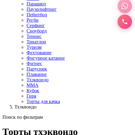
Парашют
Пауэрлифтинг
Пейнтбол
Регби
Серфинг
Сноуборд
Теннис
Триатлон
Туризм
Фехтование
Фигурное катание
Фитнес
Парусник
Плавание
Тхэквондо
ММА
Кубок
Гиря
Торты для качка
Тхэквондо
Поиск по фильтрам
Торты тхэквондо