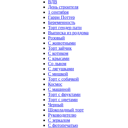
ВДВ
День строителя
1 сентября
Гарри Поттер
Беременность
Торт гендер пати
Выписка из роддома
Розовый
С животными
Торт зайчик
С котиком
С крысами
Со львом
С лягушками
С мишкой
Торт с собачкой
Космос
С машиной
Торт с фруктами
Торт с цветами
Черный
Шоколадный торт
Руководителю
С зеркалом
С фотопечатью