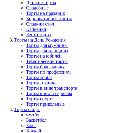
Детские торты
Свадебные
Торты на праздник
Корпоративные торты
Сладкий стол
Капкейки
Бенто торты
Торты на День Рождения
Торты для мужчины
Торты для женщины
Торты на юбилей
Тематические торты
Торты болельщику
Торты по профессиям
Торты хобби
Торты техника
Торты в виде транспорта
Торты кино и сериалы
Торты спорт
Торты прикольные
Торты спорт
Футбол
Баскетбол
Бокс
Хоккей