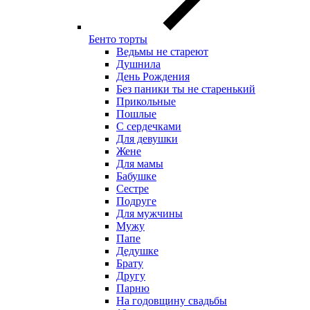
Бенто торты
Ведьмы не стареют
Душнила
День Рождения
Без паники ты не старенький
Прикольные
Пошлые
С сердечками
Для девушки
Жене
Для мамы
Бабушке
Сестре
Подруге
Для мужчины
Мужу
Папе
Дедушке
Брату
Другу
Парню
На годовщину свадьбы