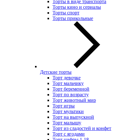
Торты в виде транспорта
Торты кино и сериалы
Торты спорт
Торты прикольные
Детские торты
Торт девочке
Торт мальчику
Торт беременной
Торт по возрасту
Торт животный мир
Торт игры
Торт мультики
Торт на выпускной
Торт малышу
Торт из сладостей и конфет
Торт с ягодами
Торт цифры 1-18