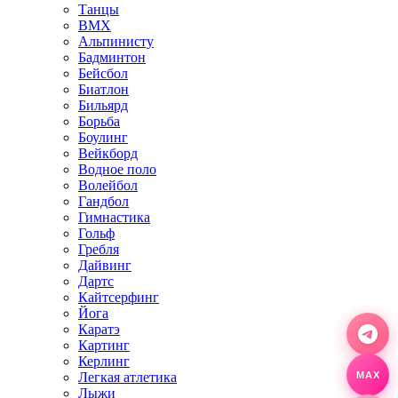
Танцы
BMX
Альпинисту
Бадминтон
Бейсбол
Биатлон
Бильярд
Борьба
Боулинг
Вейкборд
Водное поло
Волейбол
Гандбол
Гимнастика
Гольф
Гребля
Дайвинг
Дартс
Кайтсерфинг
Йога
Каратэ
Картинг
Керлинг
Легкая атлетика
MAX
Лыжи