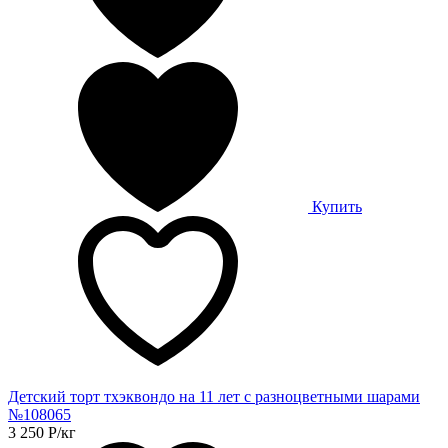
Купить
Детский торт тхэквондо на 11 лет с разноцветными шарами
№108065
3 250
Р
/кг