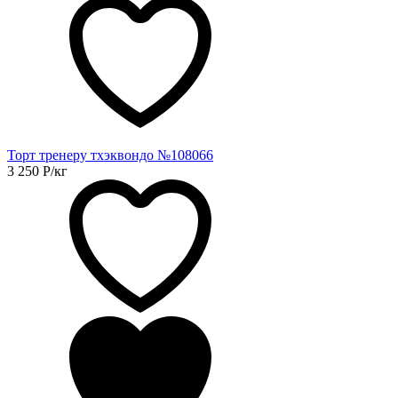
Торт тренеру тхэквондо №108066
3 250
Р
/кг