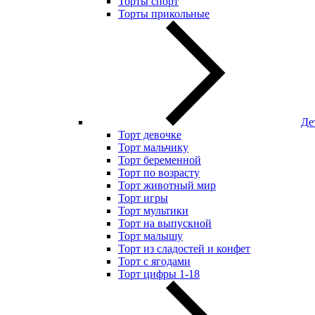
Торты спорт
Торты прикольные
Де
Торт девочке
Торт мальчику
Торт беременной
Торт по возрасту
Торт животный мир
Торт игры
Торт мультики
Торт на выпускной
Торт малышу
Торт из сладостей и конфет
Торт с ягодами
Торт цифры 1-18