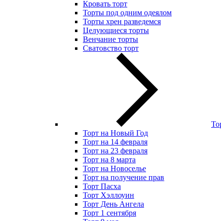
Кровать торт
Торты под одним одеялом
Торты хрен разведемся
Целующиеся торты
Венчание торты
Сватовство торт
То
Торт на Новый Год
Торт на 14 февраля
Торт на 23 февраля
Торт на 8 марта
Торт на Новоселье
Торт на получение прав
Торт Пасха
Торт Хэллоуин
Торт День Ангела
Торт 1 сентября