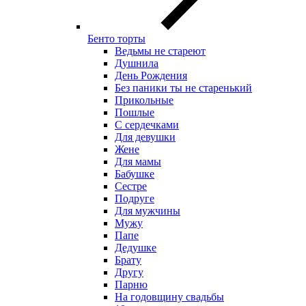
Бенто торты
Ведьмы не стареют
Душнила
День Рождения
Без паники ты не старенький
Прикольные
Пошлые
С сердечками
Для девушки
Жене
Для мамы
Бабушке
Сестре
Подруге
Для мужчины
Мужу
Папе
Дедушке
Брату
Другу
Парню
На годовщину свадьбы