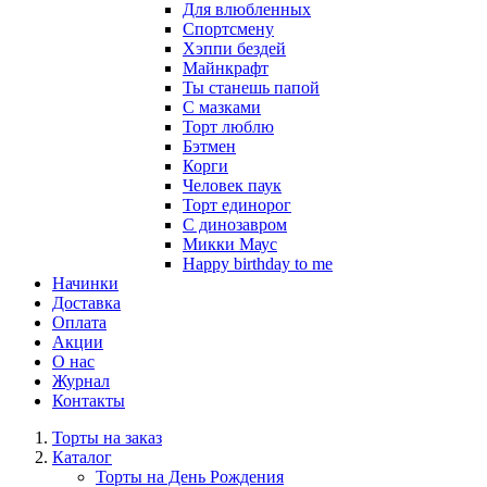
Для влюбленных
Спортсмену
Хэппи бездей
Майнкрафт
Ты станешь папой
С мазками
Торт люблю
Бэтмен
Корги
Человек паук
Торт единорог
С динозавром
Микки Маус
Happy birthday to me
Начинки
Доставка
Оплата
Акции
О нас
Журнал
Контакты
Торты на заказ
Каталог
Торты на День Рождения