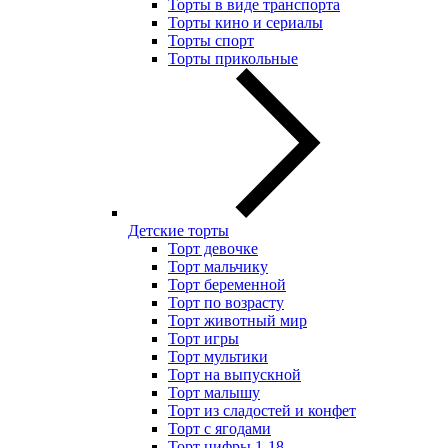
Торты в виде транспорта
Торты кино и сериалы
Торты спорт
Торты прикольные
Детские торты
Торт девочке
Торт мальчику
Торт беременной
Торт по возрасту
Торт животный мир
Торт игры
Торт мультики
Торт на выпускной
Торт малышу
Торт из сладостей и конфет
Торт с ягодами
Торт цифры 1-18