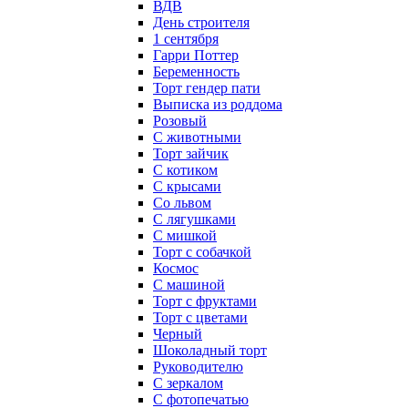
ВДВ
День строителя
1 сентября
Гарри Поттер
Беременность
Торт гендер пати
Выписка из роддома
Розовый
С животными
Торт зайчик
С котиком
С крысами
Со львом
С лягушками
С мишкой
Торт с собачкой
Космос
С машиной
Торт с фруктами
Торт с цветами
Черный
Шоколадный торт
Руководителю
С зеркалом
С фотопечатью