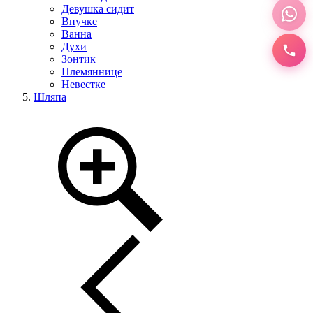
Девушка сидит
Внучке
Ванна
Духи
Зонтик
Племяннице
Невестке
Шляпа