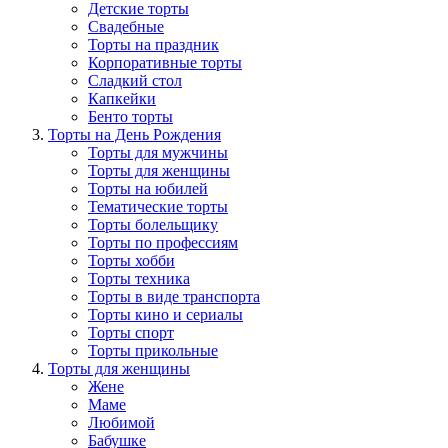
Детские торты
Свадебные
Торты на праздник
Корпоративные торты
Сладкий стол
Капкейки
Бенто торты
Торты на День Рождения
Торты для мужчины
Торты для женщины
Торты на юбилей
Тематические торты
Торты болельщику
Торты по профессиям
Торты хобби
Торты техника
Торты в виде транспорта
Торты кино и сериалы
Торты спорт
Торты прикольные
Торты для женщины
Жене
Маме
Любимой
Бабушке