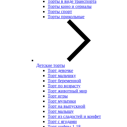
Торты в виде транспорта
Торты кино и сериалы
Торты спорт
Торты прикольные
Детские торты
Торт девочке
Торт мальчику
Торт беременной
Торт по возрасту
Торт животный мир
Торт игры
Торт мультики
Торт на выпускной
Торт малышу
Торт из сладостей и конфет
Торт с ягодами
Торт цифры 1-18