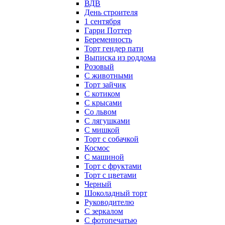
ВДВ
День строителя
1 сентября
Гарри Поттер
Беременность
Торт гендер пати
Выписка из роддома
Розовый
С животными
Торт зайчик
С котиком
С крысами
Со львом
С лягушками
С мишкой
Торт с собачкой
Космос
С машиной
Торт с фруктами
Торт с цветами
Черный
Шоколадный торт
Руководителю
С зеркалом
С фотопечатью