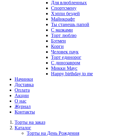
Для влюбленных
Спортсмену
Хэппи бездей
Майнкрафт
Ты станешь папой
С мазками
Торт люблю
Бэтмен
Корги
Человек паук
Торт единорог
С динозавром
Микки Маус
Happy birthday to me
Начинки
Доставка
Оплата
Акции
О нас
Журнал
Контакты
Торты на заказ
Каталог
Торты на День Рождения