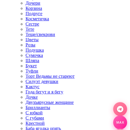
Дочери
Корзина
Подруге
Косметичка
Сестре
Тете
Теще/свекрови
Цветы
Розы
Подушка
Сумочка
Шляпа
Букет
Туфли
Торт Ведьмы не стареют
Силуэт девушки
Кактус
Года бегут и я бегу
Дочке
Двухъярусные женщине
Бриллианты
С юбкой
С губами
Крестной
MAX
Баба ягодка опять