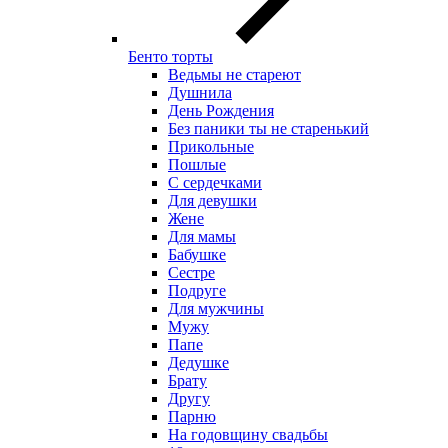
Бенто торты
Ведьмы не стареют
Душнила
День Рождения
Без паники ты не старенький
Прикольные
Пошлые
С сердечками
Для девушки
Жене
Для мамы
Бабушке
Сестре
Подруге
Для мужчины
Мужу
Папе
Дедушке
Брату
Другу
Парню
На годовщину свадьбы