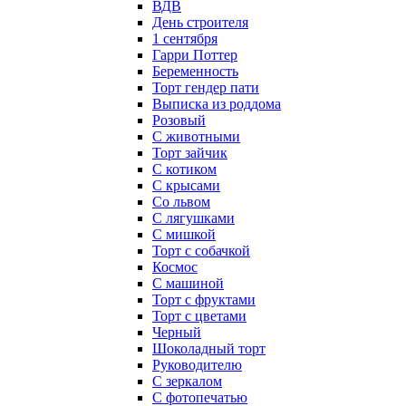
ВДВ
День строителя
1 сентября
Гарри Поттер
Беременность
Торт гендер пати
Выписка из роддома
Розовый
С животными
Торт зайчик
С котиком
С крысами
Со львом
С лягушками
С мишкой
Торт с собачкой
Космос
С машиной
Торт с фруктами
Торт с цветами
Черный
Шоколадный торт
Руководителю
С зеркалом
С фотопечатью