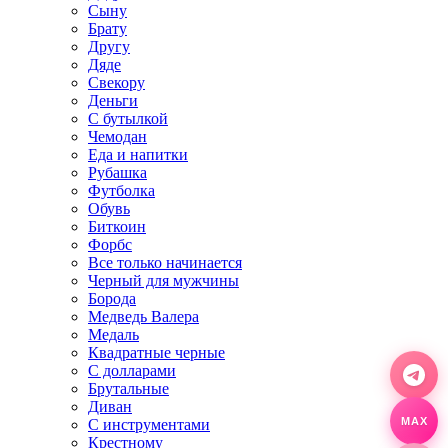
Сыну
Брату
Другу
Дяде
Свекору
Деньги
С бутылкой
Чемодан
Еда и напитки
Рубашка
Футболка
Обувь
Биткоин
Форбс
Все только начинается
Черный для мужчины
Борода
Медведь Валера
Медаль
Квадратные черные
С долларами
Брутальные
Диван
С инструментами
MAX
Крестному