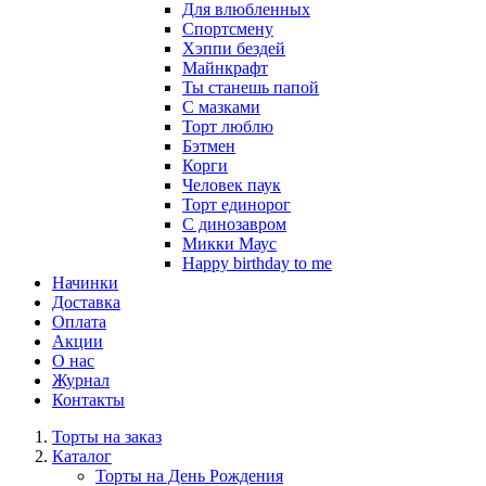
Для влюбленных
Спортсмену
Хэппи бездей
Майнкрафт
Ты станешь папой
С мазками
Торт люблю
Бэтмен
Корги
Человек паук
Торт единорог
С динозавром
Микки Маус
Happy birthday to me
Начинки
Доставка
Оплата
Акции
О нас
Журнал
Контакты
Торты на заказ
Каталог
Торты на День Рождения