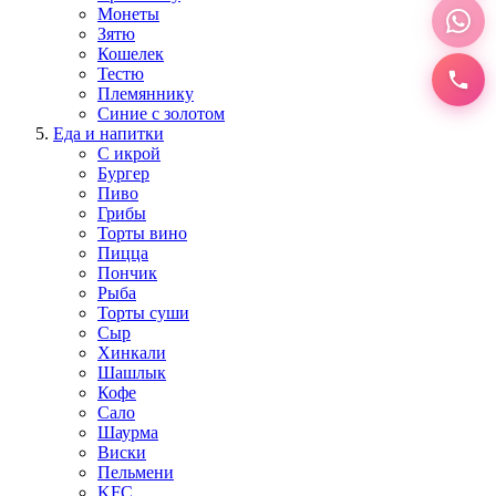
Монеты
Зятю
Кошелек
Тестю
Племяннику
Синие с золотом
Еда и напитки
С икрой
Бургер
Пиво
Грибы
Торты вино
Пицца
Пончик
Рыба
Торты суши
Сыр
Хинкали
Шашлык
Кофе
Сало
Шаурма
Виски
Пельмени
KFC