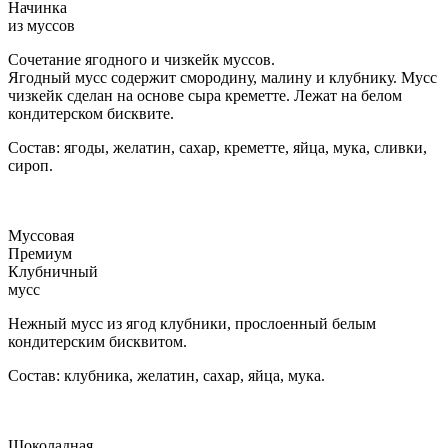
Начинка
из муссов
Сочетание ягодного и чизкейк муссов.
Ягодный мусс содержит смородину, малину и клубнику. Мусс
чизкейк сделан на основе сыра креметте. Лежат на белом
кондитерском бисквите.
Состав: ягоды, желатин, сахар, креметте, яйца, мука, сливки,
сироп.
Муссовая
Премиум
Клубничный
мусс
Нежный мусс из ягод клубники, прослоенный белым
кондитерским бисквитом.
Состав: клубника, желатин, сахар, яйца, мука.
Шоколадная