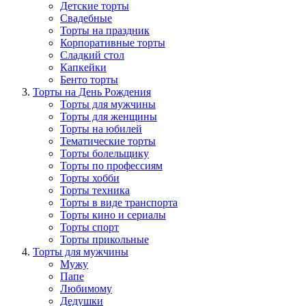
Детские торты
Свадебные
Торты на праздник
Корпоративные торты
Сладкий стол
Капкейки
Бенто торты
Торты на День Рождения
Торты для мужчины
Торты для женщины
Торты на юбилей
Тематические торты
Торты болельщику
Торты по профессиям
Торты хобби
Торты техника
Торты в виде транспорта
Торты кино и сериалы
Торты спорт
Торты прикольные
Торты для мужчины
Мужу
Папе
Любимому
Дедушки