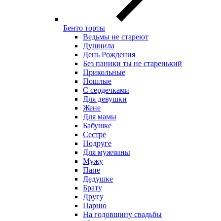
Бенто торты
Ведьмы не стареют
Душнила
День Рождения
Без паники ты не старенький
Прикольные
Пошлые
С сердечками
Для девушки
Жене
Для мамы
Бабушке
Сестре
Подруге
Для мужчины
Мужу
Папе
Дедушке
Брату
Другу
Парню
На годовщину свадьбы