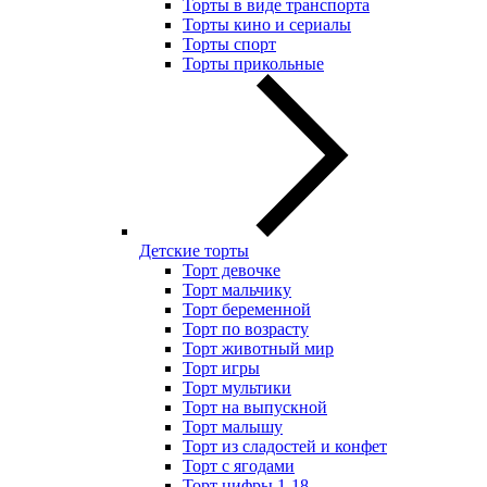
Торты в виде транспорта
Торты кино и сериалы
Торты спорт
Торты прикольные
Детские торты
Торт девочке
Торт мальчику
Торт беременной
Торт по возрасту
Торт животный мир
Торт игры
Торт мультики
Торт на выпускной
Торт малышу
Торт из сладостей и конфет
Торт с ягодами
Торт цифры 1-18