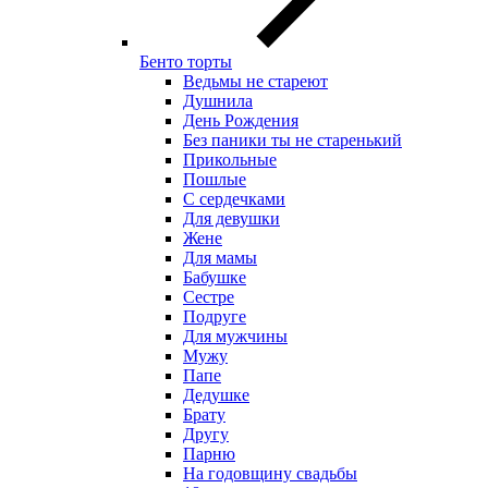
Бенто торты
Ведьмы не стареют
Душнила
День Рождения
Без паники ты не старенький
Прикольные
Пошлые
С сердечками
Для девушки
Жене
Для мамы
Бабушке
Сестре
Подруге
Для мужчины
Мужу
Папе
Дедушке
Брату
Другу
Парню
На годовщину свадьбы