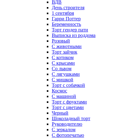
ВДВ
День строителя
1 сентября
Гарри Поттер
Беременность
Торт гендер пати
Выписка из роддома
Розовый
С животными
Торт зайчик
С котиком
С крысами
Со львом
С лягушками
С мишкой
Торт с собачкой
Космос
С машиной
Торт с фруктами
Торт с цветами
Черный
Шоколадный торт
Руководителю
С зеркалом
С фотопечатью