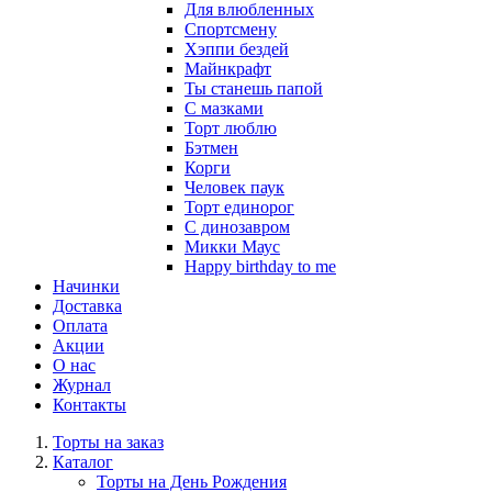
Для влюбленных
Спортсмену
Хэппи бездей
Майнкрафт
Ты станешь папой
С мазками
Торт люблю
Бэтмен
Корги
Человек паук
Торт единорог
С динозавром
Микки Маус
Happy birthday to me
Начинки
Доставка
Оплата
Акции
О нас
Журнал
Контакты
Торты на заказ
Каталог
Торты на День Рождения