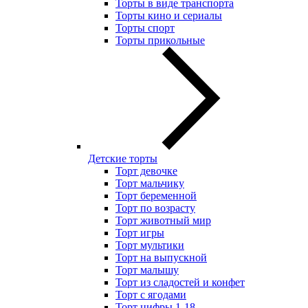
Торты в виде транспорта
Торты кино и сериалы
Торты спорт
Торты прикольные
Детские торты
Торт девочке
Торт мальчику
Торт беременной
Торт по возрасту
Торт животный мир
Торт игры
Торт мультики
Торт на выпускной
Торт малышу
Торт из сладостей и конфет
Торт с ягодами
Торт цифры 1-18