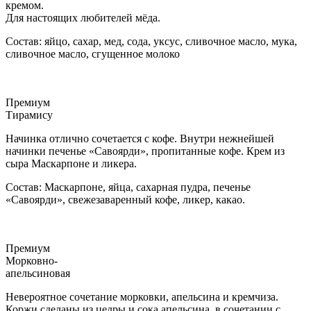
кремом.
Для настоящих любителей мёда.
Состав: яйцо, сахар, мед, сода, уксус, сливочное масло, мука,
сливочное масло, сгущенное молоко
Премиум
Тирамису
Начинка отлично сочетается с кофе. Внутри нежнейшей
начинки печенье «Савоярди», пропитанные кофе. Крем из
сыра Маскарпоне и ликера.
Состав: Маскарпоне, яйца, сахарная пудра, печенье
«Савоярди», свежезаваренный кофе, ликер, какао.
Премиум
Морковно-
апельсиновая
Невероятное сочетание морковки, апельсина и кремчиза.
Коржи сделаны из цедры и сока апельсина, в сочетании с