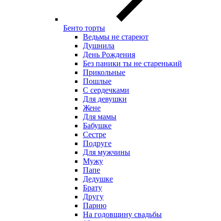
Бенто торты
Ведьмы не стареют
Душнила
День Рождения
Без паники ты не старенький
Прикольные
Пошлые
С сердечками
Для девушки
Жене
Для мамы
Бабушке
Сестре
Подруге
Для мужчины
Мужу
Папе
Дедушке
Брату
Другу
Парню
На годовщину свадьбы