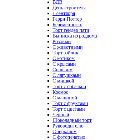
ВДВ
День строителя
1 сентября
Гарри Поттер
Беременность
Торт гендер пати
Выписка из роддома
Розовый
С животными
Торт зайчик
С котиком
С крысами
Со львом
С лягушками
С мишкой
Торт с собачкой
Космос
С машиной
Торт с фруктами
Торт с цветами
Черный
Шоколадный торт
Руководителю
С зеркалом
С фотопечатью