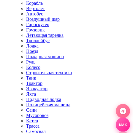
Корабль
Вертолет
Автобус
Воздушный шар
Гироскутер
Грузовик
Летающая тарелка
Троллейбус
Лодка
Поезд
Пожарная машина
Руль
Колесо
Строительная техника
Танк
Трактор
Эвакуатор
Яхта
Подводная лодка
Полицейская машина
Сани
Мусоровоз
Катер
Трасса
MAX
Самосвал