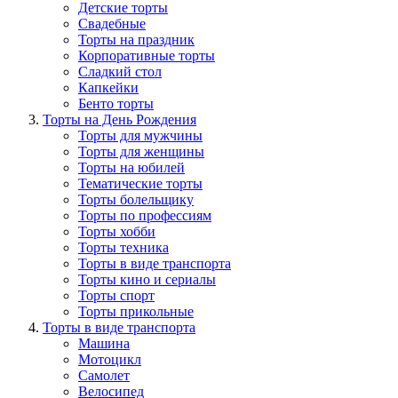
Детские торты
Свадебные
Торты на праздник
Корпоративные торты
Сладкий стол
Капкейки
Бенто торты
Торты на День Рождения
Торты для мужчины
Торты для женщины
Торты на юбилей
Тематические торты
Торты болельщику
Торты по профессиям
Торты хобби
Торты техника
Торты в виде транспорта
Торты кино и сериалы
Торты спорт
Торты прикольные
Торты в виде транспорта
Машина
Мотоцикл
Самолет
Велосипед