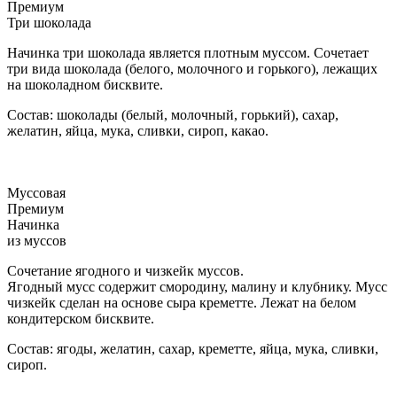
Премиум
Три шоколада
Начинка три шоколада является плотным муссом. Сочетает
три вида шоколада (белого, молочного и горького), лежащих
на шоколадном бисквите.
Состав: шоколады (белый, молочный, горький), сахар,
желатин, яйца, мука, сливки, сироп, какао.
Муссовая
Премиум
Начинка
из муссов
Сочетание ягодного и чизкейк муссов.
Ягодный мусс содержит смородину, малину и клубнику. Мусс
чизкейк сделан на основе сыра креметте. Лежат на белом
кондитерском бисквите.
Состав: ягоды, желатин, сахар, креметте, яйца, мука, сливки,
сироп.