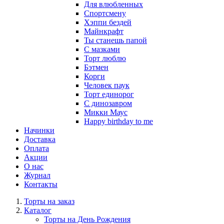
Для влюбленных
Спортсмену
Хэппи бездей
Майнкрафт
Ты станешь папой
С мазками
Торт люблю
Бэтмен
Корги
Человек паук
Торт единорог
С динозавром
Микки Маус
Happy birthday to me
Начинки
Доставка
Оплата
Акции
О нас
Журнал
Контакты
Торты на заказ
Каталог
Торты на День Рождения