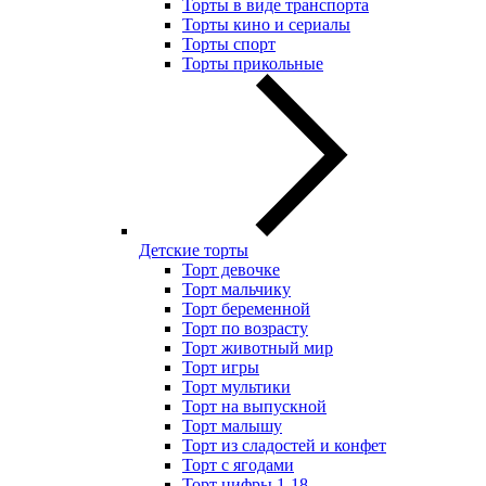
Торты в виде транспорта
Торты кино и сериалы
Торты спорт
Торты прикольные
Детские торты
Торт девочке
Торт мальчику
Торт беременной
Торт по возрасту
Торт животный мир
Торт игры
Торт мультики
Торт на выпускной
Торт малышу
Торт из сладостей и конфет
Торт с ягодами
Торт цифры 1-18