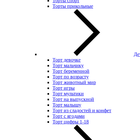
Торты спорт
Торты прикольные
Де
Торт девочке
Торт мальчику
Торт беременной
Торт по возрасту
Торт животный мир
Торт игры
Торт мультики
Торт на выпускной
Торт малышу
Торт из сладостей и конфет
Торт с ягодами
Торт цифры 1-18