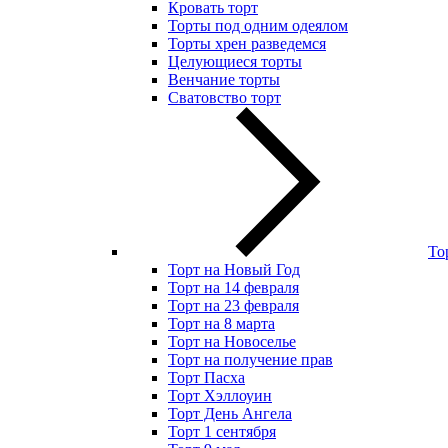
Кровать торт
Торты под одним одеялом
Торты хрен разведемся
Целующиеся торты
Венчание торты
Сватовство торт
То
Торт на Новый Год
Торт на 14 февраля
Торт на 23 февраля
Торт на 8 марта
Торт на Новоселье
Торт на получение прав
Торт Пасха
Торт Хэллоуин
Торт День Ангела
Торт 1 сентября