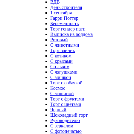
ВДВ
День строителя
1 сентября
Гарри Поттер
Беременность
Торт гендер пати
Выписка из роддома
Розовый
С животными
Торт зайчик
С котиком
С крысами
Со львом
С лягушками
С мишкой
Торт с собачкой
Космос
С машиной
Торт с фруктами
Торт с цветами
Черный
Шоколадный торт
Руководителю
С зеркалом
С фотопечатью