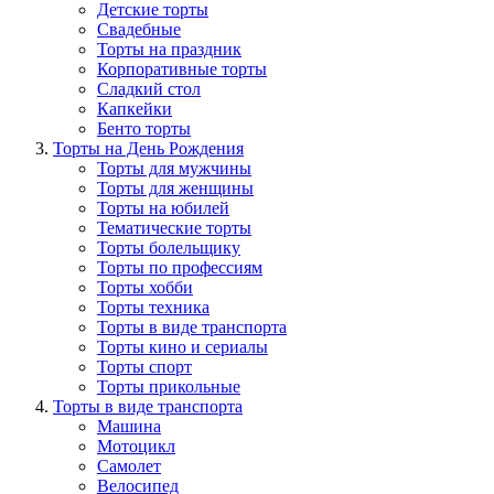
Детские торты
Свадебные
Торты на праздник
Корпоративные торты
Сладкий стол
Капкейки
Бенто торты
Торты на День Рождения
Торты для мужчины
Торты для женщины
Торты на юбилей
Тематические торты
Торты болельщику
Торты по профессиям
Торты хобби
Торты техника
Торты в виде транспорта
Торты кино и сериалы
Торты спорт
Торты прикольные
Торты в виде транспорта
Машина
Мотоцикл
Самолет
Велосипед