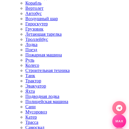
Корабль
Вертолет
Автобус
Воздушный шар
Гироскутер
Грузовик
Летающая тарелка
Троллейбус
Лодка
Поезд
Пожарная машина
Руль
Колесо
Строительная техника
Танк
Трактор
Эвакуатор
Яхта
Подводная лодка
Полицейская машина
Сани
Мусоровоз
Катер
Трасса
MAX
Самосвал