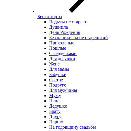
Бенто торты
Ведьмы не стареют
Душнила
День Рождения
Без паники ты не старенький
Прикольные
Пошлые
С сердечками
Для девушки
Жене
Для мамы
Бабушке
Сестре
Подруге
Для мужчины
Мужу
Папе
Дедушке
Брату
Другу
Парню
На годовщину свадьбы