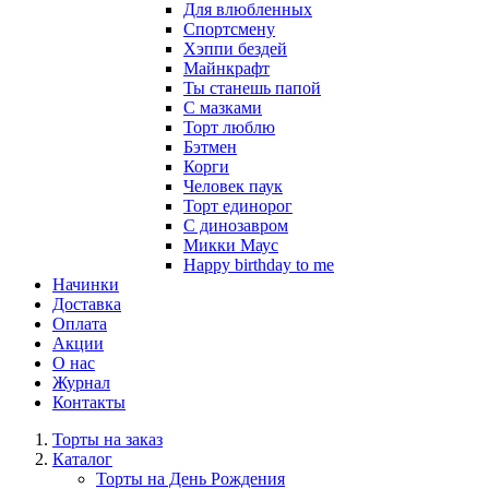
Для влюбленных
Спортсмену
Хэппи бездей
Майнкрафт
Ты станешь папой
С мазками
Торт люблю
Бэтмен
Корги
Человек паук
Торт единорог
С динозавром
Микки Маус
Happy birthday to me
Начинки
Доставка
Оплата
Акции
О нас
Журнал
Контакты
Торты на заказ
Каталог
Торты на День Рождения