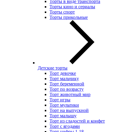
Торты в виде транспорта
Торты кино и сериалы
Торты спорт
Торты прикольные
Детские торты
Торт девочке
Торт мальчику
Торт беременной
Торт по возрасту
Торт животный мир
Торт игры
Торт мультики
Торт на выпускной
Торт малышу
Торт из сладостей и конфет
Торт с ягодами
Торт цифры 1-18