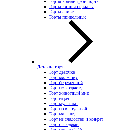
Торты в виде транспорта
Торты кино и сериалы
Торты спорт
Торты прикольные
Детские торты
Торт девочке
Торт мальчику
Торт беременной
Торт по возрасту
Торт животный мир
Торт игры
Торт мультики
Торт на выпускной
Торт малышу
Торт из сладостей и конфет
Торт с ягодами
Торт цифры 1-18