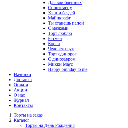
Для влюбленных
Спортсмену
Хэппи бездей
Майнкрафт
Ты станешь папой
С мазками
Торт люблю
Бэтмен
Корги
Человек паук
Торт единорог
С динозавром
Микки Маус
Happy birthday to me
Начинки
Доставка
Оплата
Акции
О нас
Журнал
Контакты
Торты на заказ
Каталог
Торты на День Рождения