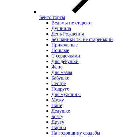
Бенто торты
Ведьмы не стареют
Душнила
День Рождения
Без паники ты не старенький
Прикольные
Пошлые
С сердечками
Для девушки
Жене
Для мамы
Бабушке
Сестре
Подруге
Для мужчины
Мужу
Папе
Дедушке
Брату
Другу
Парню
На годовщину свадьбы