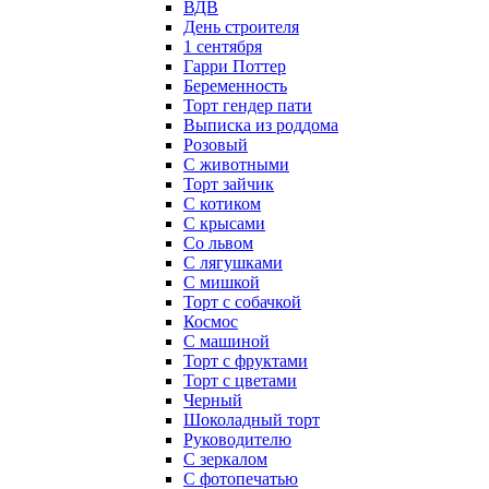
ВДВ
День строителя
1 сентября
Гарри Поттер
Беременность
Торт гендер пати
Выписка из роддома
Розовый
С животными
Торт зайчик
С котиком
С крысами
Со львом
С лягушками
С мишкой
Торт с собачкой
Космос
С машиной
Торт с фруктами
Торт с цветами
Черный
Шоколадный торт
Руководителю
С зеркалом
С фотопечатью