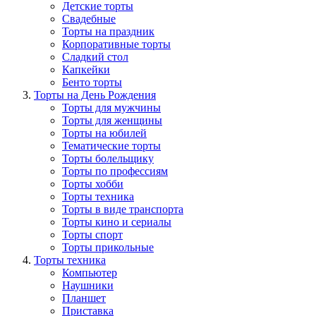
Детские торты
Свадебные
Торты на праздник
Корпоративные торты
Сладкий стол
Капкейки
Бенто торты
Торты на День Рождения
Торты для мужчины
Торты для женщины
Торты на юбилей
Тематические торты
Торты болельщику
Торты по профессиям
Торты хобби
Торты техника
Торты в виде транспорта
Торты кино и сериалы
Торты спорт
Торты прикольные
Торты техника
Компьютер
Наушники
Планшет
Приставка