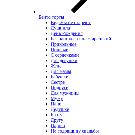
Бенто торты
Ведьмы не стареют
Душнила
День Рождения
Без паники ты не старенький
Прикольные
Пошлые
С сердечками
Для девушки
Жене
Для мамы
Бабушке
Сестре
Подруге
Для мужчины
Мужу
Папе
Дедушке
Брату
Другу
Парню
На годовщину свадьбы