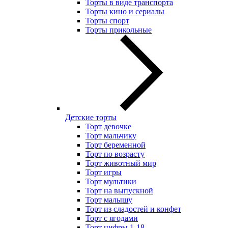
Торты в виде транспорта
Торты кино и сериалы
Торты спорт
Торты прикольные
Детские торты
Торт девочке
Торт мальчику
Торт беременной
Торт по возрасту
Торт животный мир
Торт игры
Торт мультики
Торт на выпускной
Торт малышу
Торт из сладостей и конфет
Торт с ягодами
Торт цифры 1-18