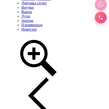
Девушка сидит
Внучке
Ванна
Духи
Зонтик
Племяннице
Невестке