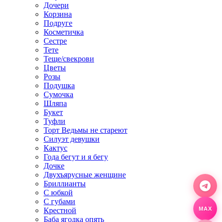
Дочери
Корзина
Подруге
Косметичка
Сестре
Тете
Теще/свекрови
Цветы
Розы
Подушка
Сумочка
Шляпа
Букет
Туфли
Торт Ведьмы не стареют
Силуэт девушки
Кактус
Года бегут и я бегу
Дочке
Двухъярусные женщине
Бриллианты
С юбкой
С губами
Крестной
MAX
Баба ягодка опять