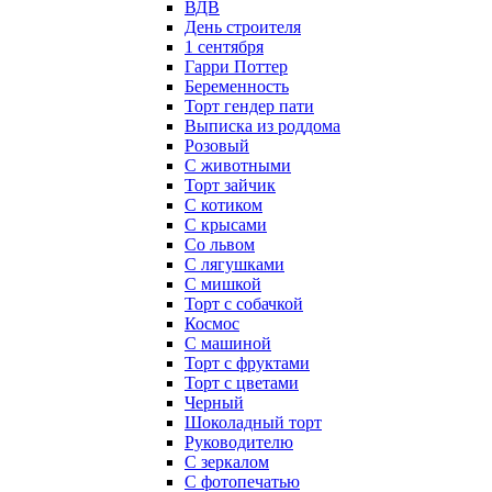
ВДВ
День строителя
1 сентября
Гарри Поттер
Беременность
Торт гендер пати
Выписка из роддома
Розовый
С животными
Торт зайчик
С котиком
С крысами
Со львом
С лягушками
С мишкой
Торт с собачкой
Космос
С машиной
Торт с фруктами
Торт с цветами
Черный
Шоколадный торт
Руководителю
С зеркалом
С фотопечатью