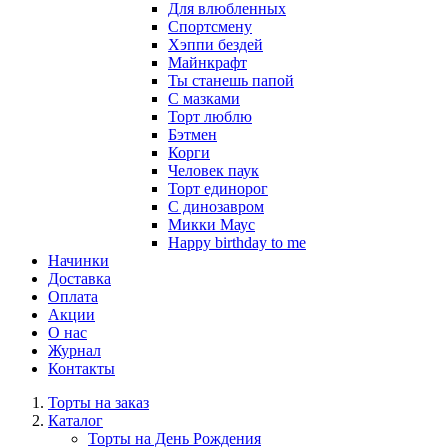
Для влюбленных
Спортсмену
Хэппи бездей
Майнкрафт
Ты станешь папой
С мазками
Торт люблю
Бэтмен
Корги
Человек паук
Торт единорог
С динозавром
Микки Маус
Happy birthday to me
Начинки
Доставка
Оплата
Акции
О нас
Журнал
Контакты
Торты на заказ
Каталог
Торты на День Рождения