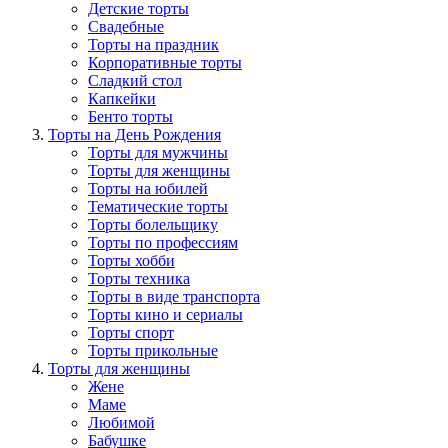
Детские торты
Свадебные
Торты на праздник
Корпоративные торты
Сладкий стол
Капкейки
Бенто торты
Торты на День Рождения
Торты для мужчины
Торты для женщины
Торты на юбилей
Тематические торты
Торты болельщику
Торты по профессиям
Торты хобби
Торты техника
Торты в виде транспорта
Торты кино и сериалы
Торты спорт
Торты прикольные
Торты для женщины
Жене
Маме
Любимой
Бабушке