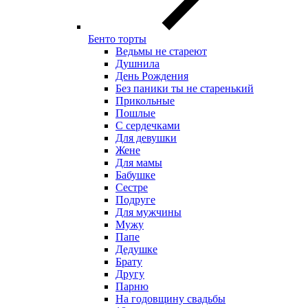
Бенто торты
Ведьмы не стареют
Душнила
День Рождения
Без паники ты не старенький
Прикольные
Пошлые
С сердечками
Для девушки
Жене
Для мамы
Бабушке
Сестре
Подруге
Для мужчины
Мужу
Папе
Дедушке
Брату
Другу
Парню
На годовщину свадьбы