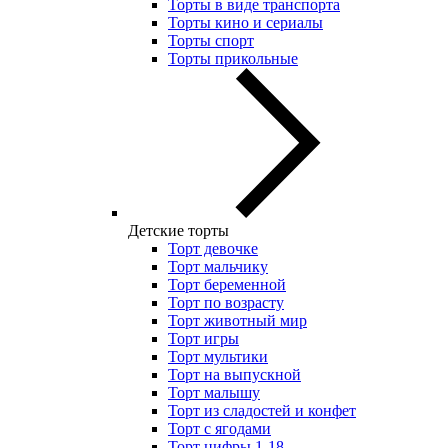
Торты в виде транспорта
Торты кино и сериалы
Торты спорт
Торты прикольные
Детские торты
Торт девочке
Торт мальчику
Торт беременной
Торт по возрасту
Торт животный мир
Торт игры
Торт мультики
Торт на выпускной
Торт малышу
Торт из сладостей и конфет
Торт с ягодами
Торт цифры 1-18