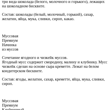
три вида шоколада (белого, молочного и горького), лежащих
на шоколадном бисквите.
Состав: шоколады (белый, молочный, горький), сахар,
желатин, яйца, мука, сливки, сироп, какао.
Муссовая
Премиум
Начинка
из муссов
Сочетание ягодного и чизкейк муссов.
Ягодный мусс содержит смородину, малину и клубнику. Мусс
чизкейк сделан на основе сыра креметте. Лежат на белом
кондитерском бисквите.
Состав: ягоды, желатин, сахар, креметте, яйца, мука, сливки,
сироп.
Муссовая
Премиум
Клубничный