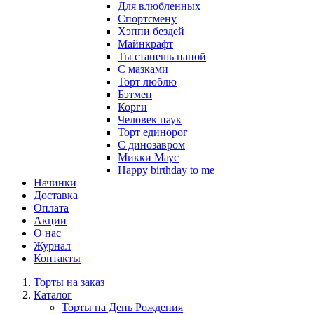
Для влюбленных
Спортсмену
Хэппи бездей
Майнкрафт
Ты станешь папой
С мазками
Торт люблю
Бэтмен
Корги
Человек паук
Торт единорог
С динозавром
Микки Маус
Happy birthday to me
Начинки
Доставка
Оплата
Акции
О нас
Журнал
Контакты
Торты на заказ
Каталог
Торты на День Рождения