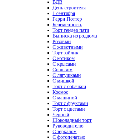
ВДВ
День строителя
1 сентября
Гарри Поттер
Беременность
Торт гендер пати
Выписка из роддома
Розовый
С животными
Торт зайчик
С котиком
С крысами
Со львом
С лягушками
С мишкой
Торт с собачкой
Космос
С машиной
Торт с фруктами
Торт с цветами
Черный
Шоколадный торт
Руководителю
С зеркалом
С фотопечатью