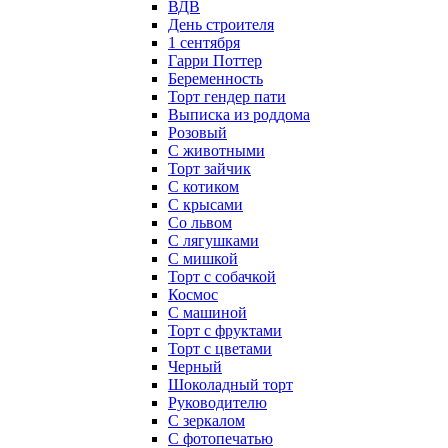
ВДВ
День строителя
1 сентября
Гарри Поттер
Беременность
Торт гендер пати
Выписка из роддома
Розовый
С животными
Торт зайчик
С котиком
С крысами
Со львом
С лягушками
С мишкой
Торт с собачкой
Космос
С машиной
Торт с фруктами
Торт с цветами
Черный
Шоколадный торт
Руководителю
С зеркалом
С фотопечатью