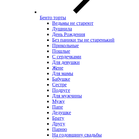
Бенто торты
Ведьмы не стареют
Душнила
День Рождения
Без паники ты не старенький
Прикольные
Пошлые
С сердечками
Для девушки
Жене
Для мамы
Бабушке
Сестре
Подруге
Для мужчины
Мужу
Папе
Дедушке
Брату
Другу
Парню
На годовщину свадьбы