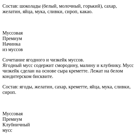
Состав: шоколады (белый, молочный, горький), сахар,
желатин, яйца, мука, сливки, сироп, какао.
Муссовая
Премиум
Начинка
из муссов
Сочетание ягодного и чизкейк муссов.
Ягодный мусс содержит смородину, малину и клубнику. Мусс
чизкейк сделан на основе сыра креметте. Лежат на белом
кондитерском бисквите.
Состав: ягоды, желатин, сахар, креметте, яйца, мука, сливки,
сироп.
Муссовая
Премиум
Клубничный
мусс