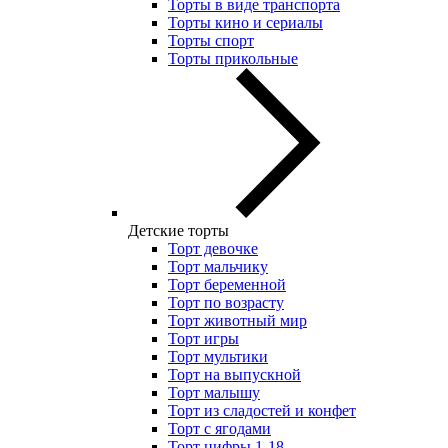
Торты в виде транспорта
Торты кино и сериалы
Торты спорт
Торты прикольные
Детские торты
Торт девочке
Торт мальчику
Торт беременной
Торт по возрасту
Торт животный мир
Торт игры
Торт мультики
Торт на выпускной
Торт малышу
Торт из сладостей и конфет
Торт с ягодами
Торт цифры 1-18