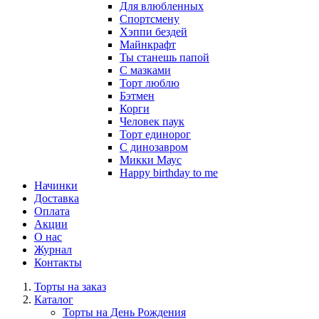
Для влюбленных
Спортсмену
Хэппи бездей
Майнкрафт
Ты станешь папой
С мазками
Торт люблю
Бэтмен
Корги
Человек паук
Торт единорог
С динозавром
Микки Маус
Happy birthday to me
Начинки
Доставка
Оплата
Акции
О нас
Журнал
Контакты
Торты на заказ
Каталог
Торты на День Рождения