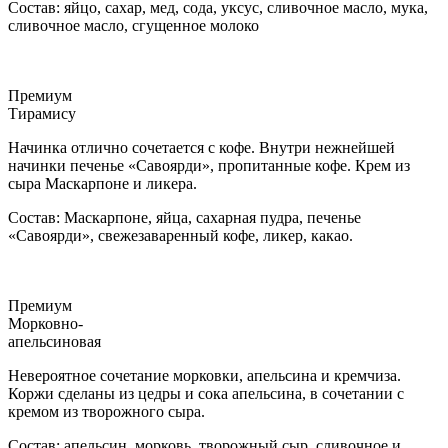
Состав: яйцо, сахар, мед, сода, уксус, сливочное масло, мука,
сливочное масло, сгущенное молоко
Премиум
Тирамису
Начинка отлично сочетается с кофе. Внутри нежнейшей
начинки печенье «Савоярди», пропитанные кофе. Крем из
сыра Маскарпоне и ликера.
Состав: Маскарпоне, яйца, сахарная пудра, печенье
«Савоярди», свежезаваренный кофе, ликер, какао.
Премиум
Морковно-
апельсиновая
Невероятное сочетание морковки, апельсина и кремчиза.
Коржи сделаны из цедры и сока апельсина, в сочетании с
кремом из творожного сыра.
Состав: апельсин, морковь, творожный сыр, сливочное и