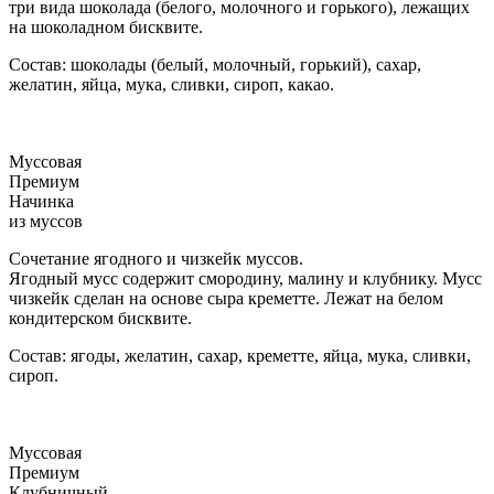
три вида шоколада (белого, молочного и горького), лежащих
на шоколадном бисквите.
Состав: шоколады (белый, молочный, горький), сахар,
желатин, яйца, мука, сливки, сироп, какао.
Муссовая
Премиум
Начинка
из муссов
Сочетание ягодного и чизкейк муссов.
Ягодный мусс содержит смородину, малину и клубнику. Мусс
чизкейк сделан на основе сыра креметте. Лежат на белом
кондитерском бисквите.
Состав: ягоды, желатин, сахар, креметте, яйца, мука, сливки,
сироп.
Муссовая
Премиум
Клубничный