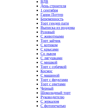
ВДВ
День строителя
1 сентября
Гарри Поттер
Беременность
Торт гендер пати
Выписка из роддома
Розовый
С животными
Торт зайчик
С котиком
С крысами
Со львом
С лягушками
С мишкой
Торт с собачкой
Космос
С машиной
Торт с фруктами
Торт с цветами
Черный
Шоколадный торт
Руководителю
С зеркалом
С фотопечатью