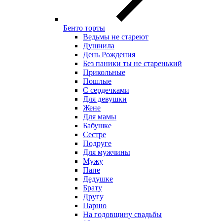
Бенто торты
Ведьмы не стареют
Душнила
День Рождения
Без паники ты не старенький
Прикольные
Пошлые
С сердечками
Для девушки
Жене
Для мамы
Бабушке
Сестре
Подруге
Для мужчины
Мужу
Папе
Дедушке
Брату
Другу
Парню
На годовщину свадьбы