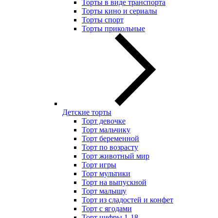
Торты в виде транспорта
Торты кино и сериалы
Торты спорт
Торты прикольные
Детские торты
Торт девочке
Торт мальчику
Торт беременной
Торт по возрасту
Торт животный мир
Торт игры
Торт мультики
Торт на выпускной
Торт малышу
Торт из сладостей и конфет
Торт с ягодами
Торт цифры 1-18