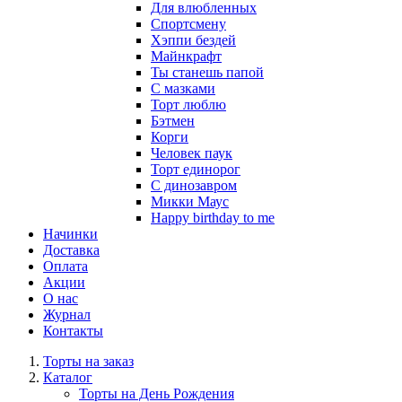
Для влюбленных
Спортсмену
Хэппи бездей
Майнкрафт
Ты станешь папой
С мазками
Торт люблю
Бэтмен
Корги
Человек паук
Торт единорог
С динозавром
Микки Маус
Happy birthday to me
Начинки
Доставка
Оплата
Акции
О нас
Журнал
Контакты
Торты на заказ
Каталог
Торты на День Рождения